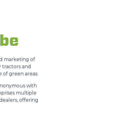
 be
nd marketing of
y tractors and
 of green areas.
 synonymous with
mprises multiple
dealers, offering