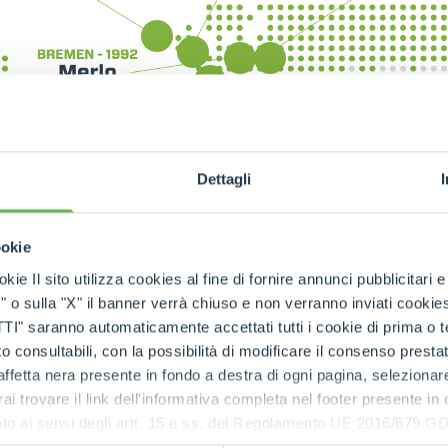
Dettagli
ookie
kie Il sito utilizza cookies al fine di fornire annunci pubblicitari 
o sulla "X" il banner verrà chiuso e non verranno inviati cookies al
saranno automaticamente accettati tutti i cookie di prima o terz
 consultabili, con la possibilità di modificare il consenso presta
ffetta nera presente in fondo a destra di ogni pagina, selezionar
rai trovare il link dell'informativa completa nel footer presente in
ressato ai sensi degli artt. 15 e ss. del Regolamento UE 2016/67