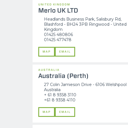
UNITED KINGDOM
Merlo UK LTD
Headlands Business Park, Salisbury Rd,
Blashford - BH24 3PB Ringwood - United
Kingdom
01425 480806
01425 477478
MAP
EMAIL
AUSTRALIA
Australia (Perth)
27 Colin Jamieson Drive - 6106 Welshpool 
Australia
+ 61 8 9358 3110
+61 8 9358 4110
MAP
EMAIL