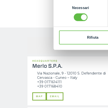
Selezione
Necessari
del
consenso
Rifiuta
HEADQUARTERS
Merlo S.P.A.
Via Nazionale, 9 - 12010 S. Defendente di
Cervasca - Cuneo – Italy
+39 0171614111
+39 017168410
MAP
EMAIL