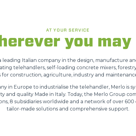
ATTACHMENTS
SHOW ALL
AT YOUR SERVICE
FORKS
erever you may
BUCKETS
s a leading Italian company in the design, manufacture a
ating telehandlers, self-loading concrete mixers, forestr
 for construction, agriculture, industry and maintenance
FORKS AND CLAMPS
ny in Europe to industrialise the telehandler, Merlo is
ety and quality Made in Italy. Today, the Merlo Group co
HOOKS
sions, 8 subsidiaries worldwide and a network of over 600 
tailor-made solutions and comprehensive support.
PLATFORMS