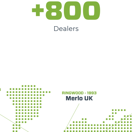
+800
SPECIAL
Dealers