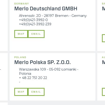
GERMANY
S
Merlo Deutschland GMBH
M
Ahrensstr. 2D - 28197 Bremen - Germany
+49(0)421-3992-0
+49(0)421-3992-239
MAP
EMAIL
POLAND
A
Merlo Polska SP. Z.O.O.
M
-
Warszawska 109 - 05-092 Łomianki -
Polonia
+ 48 22 751 20 22
-
MAP
EMAIL