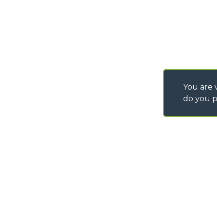
IT - TEAM VIEWER
You are v
do you p
©
2026
MERLO S.p.A. Industria Metalmeccanica
P. IVA/Codice Fiscale 03078670043 - Iscrizione CCIAA di Cuneo n. REA C
Capitale Sociale 15.000.005,00 € int. vers