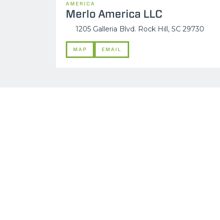
AMERICA
Merlo America LLC
1205 Galleria Blvd. Rock Hill, SC 29730
MAP
EMAIL
MERLO WORLDWIDE
CONTACTS
Via Nazionale, 9 - 12010
MERLO GROUP
S. Defendente di Cervasca
THE HISTORY OF M
(CN) - Italy
TECHNOLOGY
TEL
+39 0171614111
DEVELOPER
info@merlo.com
EXTRACT OF GENER
PURCHASING CONDI
SAV - TEAM VIEWE
SHIPMENT OPERATI
INSTRUCTIONS