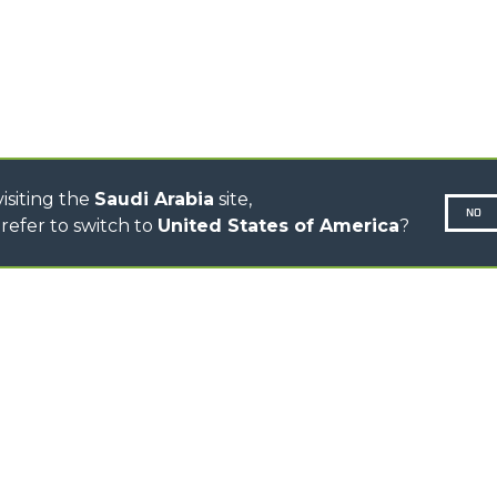
CINGO TRANSPORTER
CINGO MULTIFUNCTION
ELECTRIC CINGO
CONCRETE MIXER
TOOL HANDLER TRACTOR
isiting the
Saudi Arabia
site,
NO
refer to switch to
United States of America
?
N-260677,