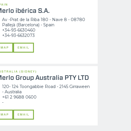
PAIN
erlo ibérica S.A.
Av -Prat de la Riba 180 - Nave 8 - 08780
Pallejà (Barcelona) - Spain
+34-93-6630460
+34-93-6632073
MAP
EMAIL
USTRALIA (SIDNEY)
erlo Group Australia PTY LTD
120- 124 Toongabbie Road - 2145 Girraween
- Australia
+61 2 9688 0600
-
MAP
EMAIL