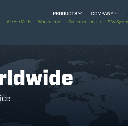
CINGO MULTIFUNCTION
PRODUCTS
COMPANY
The History of Merlo
We Are Merlo
Work with us
Customer service
SAV Syst
ELECTRIC CINGO
Merlo worldwide
Sustainability
SPECIAL MACHINES
SHOW ALL
rldwide
Technology
CONCRETE MIXER
ice
TOOL HANDLER TRACTOR