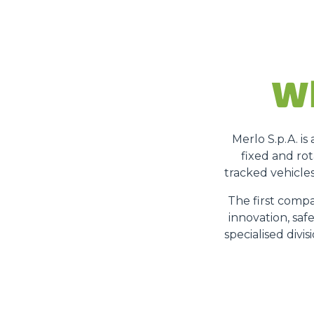
Wh
Merlo S.p.A. i
fixed and rot
tracked vehicles
The first compa
innovation, saf
specialised divi