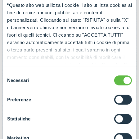
“Questo sito web utilizza i cookie Il sito utilizza cookies al
fine di fornire annunci pubblicitari e contenuti
personalizzati. Cliccando sul tasto "RIFIUTA" o sulla "X"
il banner verrà chiuso e non verranno inviati cookies al di
fuori di quelli tecnici. Cliccando su "ACCETTA TUTTI"
saranno automaticamente accettati tutti i cookie di prima
o terza parte presenti sul sito, i quali saranno in ogni
momento consultabili, con la possibilità di modificare il
consenso prestato per ogni singolo cookie. Come fare?
Cliccare sulla graffetta nera presente in fondo a destra di
Selezione
ogni pagina, selezionare "Modifichi il suo consenso" e
Necessari
del
infine "Mostra dettagli". Potrai trovare il link
consenso
dell'informativa completa nel footer presente in ogni
Preferenze
pagina. Per esercitare i diritti riconosciuti all'interessato ai
sensi degli artt. 15 e ss. del Regolamento UE 2016/679
GDPR abbiamo predisposto una
apposita procedura.
Statistiche
Marketing