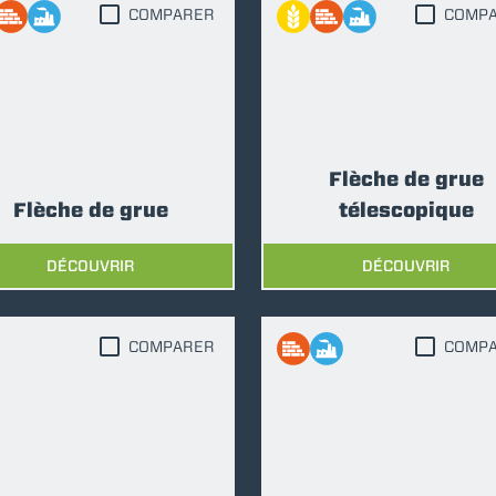
ÉQUIPEMENTS
TOUT AFFICHER
COMPARER
COMP
FOURCHES
GODET
Flèche de grue
Flèche de grue
télescopique
FOURCHES ET PINCES
DÉCOUVRIR
DÉCOUVRIR
CROCHETS
COMPARER
COMP
PLATE-FORMES