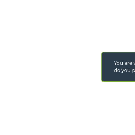
You are v
do you p
©
2026
MERLO S.p.A. Industria Metalmeccanica
P. IVA/Codice Fiscale 03078670043 - Iscrizione CCIAA di Cuneo n. REA C
Capitale Sociale 15.000.005,00 € int. vers