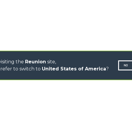
TRACTEURS
TÉLESCOPIQUES
CINGO TRANSPORTER
CINGO MULTIFONCTION
CINGO ÉLECTRIQUE
BÉTONNIÈRE
TRACTEUR PORTE-OUTILS
isiting the
Reunion
site,
NO
refer to switch to
United States of America
?
Politique 
N-260677,