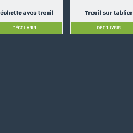
SPECIAL
léchette avec treuil
Treuil sur tablier
DÉCOUVRIR
DÉCOUVRIR