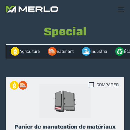
Special
Agriculture
Bâtiment
Industrie
Éco
COMPARER
Panier de manutention de matériaux