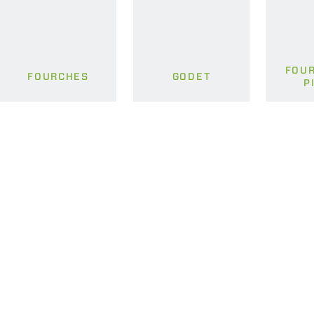
FOUR
FOURCHES
GODET
P