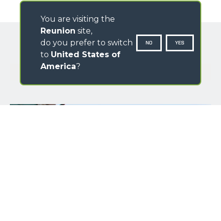
You are visiting the
Reunion
site,
do you prefer to switch
NO
YES
to
United States of
America
?
GALERIE D'IMAGES
PRÉNOM
*
NOM
*
NATION