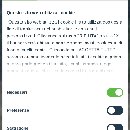
Questo sito web utilizza i cookie
“Questo sito web utilizza i cookie Il sito utilizza cookies al
fine di fornire annunci pubblicitari e contenuti
personalizzati. Cliccando sul tasto "RIFIUTA" o sulla "X"
il banner verrà chiuso e non verranno inviati cookies al di
fuori di quelli tecnici. Cliccando su "ACCETTA TUTTI"
saranno automaticamente accettati tutti i cookie di prima
o terza parte presenti sul sito, i quali saranno in ogni
momento consultabili, con la possibilità di modificare il
consenso prestato per ogni singolo cookie. Come fare?
Cliccare sulla graffetta nera presente in fondo a destra di
Selezione
ogni pagina, selezionare "Modifichi il suo consenso" e
Necessari
del
infine "Mostra dettagli". Potrai trovare il link
consenso
dell'informativa completa nel footer presente in ogni
Preferenze
pagina. Per esercitare i diritti riconosciuti all'interessato ai
sensi degli artt. 15 e ss. del Regolamento UE 2016/679
GDPR abbiamo predisposto una
apposita procedura.
Statistiche