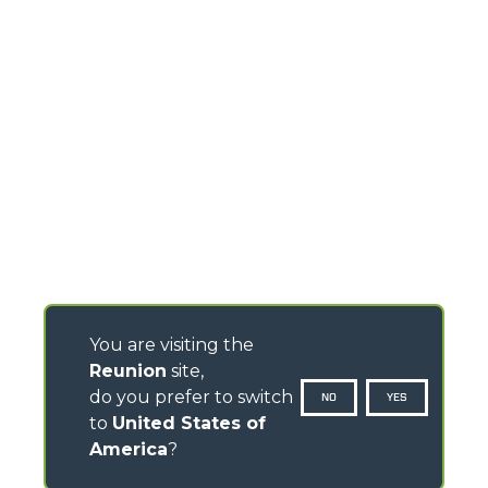
You are visiting the
Reunion
site,
do you prefer to switch
NO
YES
to
United States of
America
?