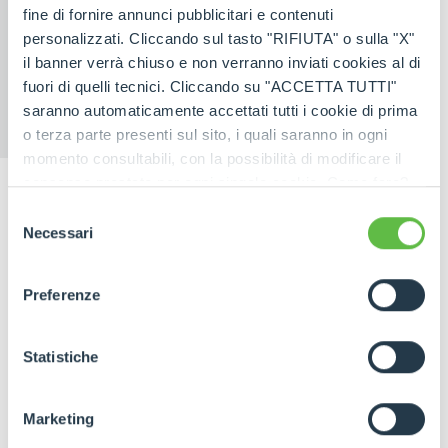
fine di fornire annunci pubblicitari e contenuti
personalizzati. Cliccando sul tasto "RIFIUTA" o sulla "X"
il banner verrà chiuso e non verranno inviati cookies al di
fuori di quelli tecnici. Cliccando su "ACCETTA TUTTI"
saranno automaticamente accettati tutti i cookie di prima
CINGO
ELECTRIC
MULTIFUNCTION
CINGO
o terza parte presenti sul sito, i quali saranno in ogni
momento consultabili, con la possibilità di modificare il
consenso prestato per ogni singolo cookie. Come fare?
Cliccare sulla graffetta nera presente in fondo a destra di
Selezione
ogni pagina, selezionare "Modifichi il suo consenso" e
Necessari
del
infine "Mostra dettagli". Potrai trovare il link
consenso
dell'informativa completa nel footer presente in ogni
Preferenze
pagina. Per esercitare i diritti riconosciuti all'interessato ai
sensi degli artt. 15 e ss. del Regolamento UE 2016/679
GDPR abbiamo predisposto una
apposita procedura.
Statistiche
Marketing