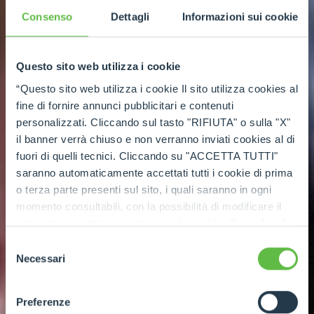
Consenso
Dettagli
Informazioni sui cookie
Questo sito web utilizza i cookie
“Questo sito web utilizza i cookie Il sito utilizza cookies al
fine di fornire annunci pubblicitari e contenuti
personalizzati. Cliccando sul tasto "RIFIUTA" o sulla "X"
il banner verrà chiuso e non verranno inviati cookies al di
fuori di quelli tecnici. Cliccando su "ACCETTA TUTTI"
saranno automaticamente accettati tutti i cookie di prima
o terza parte presenti sul sito, i quali saranno in ogni
momento consultabili, con la possibilità di modificare il
consenso prestato per ogni singolo cookie. Come fare?
Cliccare sulla graffetta nera presente in fondo a destra di
Selezione
ogni pagina, selezionare "Modifichi il suo consenso" e
Necessari
del
infine "Mostra dettagli". Potrai trovare il link
consenso
dell'informativa completa nel footer presente in ogni
Preferenze
pagina. Per esercitare i diritti riconosciuti all'interessato ai