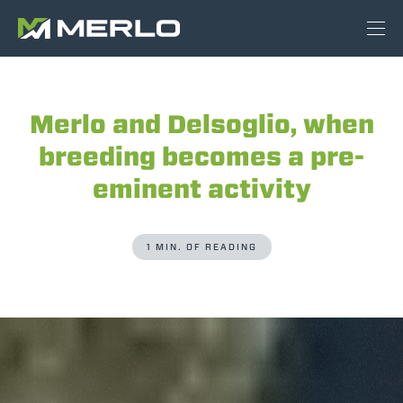
Merlo and Delsoglio, when
breeding becomes a pre-
eminent activity
1 MIN. OF READING