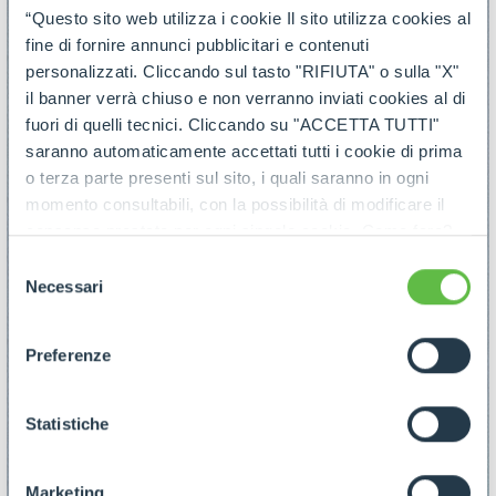
“Questo sito web utilizza i cookie Il sito utilizza cookies al
fine di fornire annunci pubblicitari e contenuti
personalizzati. Cliccando sul tasto "RIFIUTA" o sulla "X"
il banner verrà chiuso e non verranno inviati cookies al di
fuori di quelli tecnici. Cliccando su "ACCETTA TUTTI"
saranno automaticamente accettati tutti i cookie di prima
o terza parte presenti sul sito, i quali saranno in ogni
momento consultabili, con la possibilità di modificare il
consenso prestato per ogni singolo cookie. Come fare?
Cliccare sulla graffetta nera presente in fondo a destra di
Selezione
ogni pagina, selezionare "Modifichi il suo consenso" e
Necessari
del
infine "Mostra dettagli". Potrai trovare il link
consenso
dell'informativa completa nel footer presente in ogni
Preferenze
pagina. Per esercitare i diritti riconosciuti all'interessato ai
sensi degli artt. 15 e ss. del Regolamento UE 2016/679
GDPR abbiamo predisposto una
apposita procedura.
Statistiche
Marketing