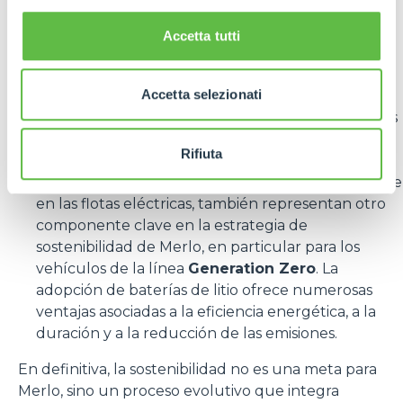
con un impacto medioambiental reducido.
M600TD-E,
el transportador de orugas compacto
Accetta tutti
eléctrico, desarrollado para trabajos en espacios
estrechos o en ambientes internos. La versión
Accetta selezionati
eléctrica de este modelo permite reducir las
emisiones y mejorar la eficiencia en las aplicaciones
en las que el acceso es limitado y las
Rifiuta
intervenciones deben ser silenciosas y sostenibles.
Por último, las
baterías de litio
, montadas de serie
en las flotas eléctricas, también representan otro
componente clave en la estrategia de
sostenibilidad de Merlo, en particular para los
vehículos de la línea
Generation Zero
. La
adopción de baterías de litio ofrece numerosas
ventajas asociadas a la eficiencia energética, a la
duración y a la reducción de las emisiones.
En definitiva, la sostenibilidad no es una meta para
Merlo, sino un proceso evolutivo que integra