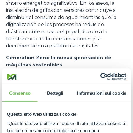
ahorro energético significativo. En los aseos, la
instalación de grifos con sensores contribuye a
disminuir el consumo de agua; mientras que la
digitalización de los procesos ha reducido
drásticamente el uso del papel, debido a la
transferencia de las comunicaciones y la
documentación a plataformas digitales.
Generation Zero: la nueva generación de
máquinas sostenibles.
A nivel de producción Merlo también invierte, cada
año, en Investigación y Desarrollo, para poder
responder a la creciente demanda de su mercado
Consenso
Dettagli
Informazioni sui cookie
de referencia.
La empresa de Cúneo ha desarrollado una serie de
vehículos de trabajo orientados a la sostenibilidad,
Questo sito web utilizza i cookie
que representan la base principal de su gama
Generation Zero
. Estos vehículos han sido
“Questo sito web utilizza i cookie Il sito utilizza cookies al
diseñados para reducir al mínimo las emisiones y
fine di fornire annunci pubblicitari e contenuti