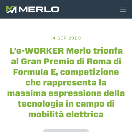
14 SEP 2023
L’e-WORKER Merlo trionfa
al Gran Premio di Roma di
Formula E, competizione
che rappresenta la
massima espressione della
tecnologia in campo di
mobilità elettrica