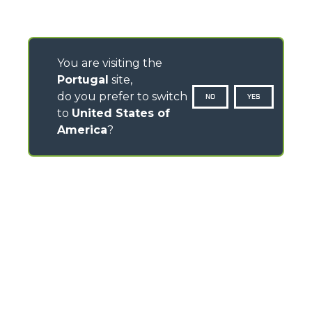
You are visiting the
Portugal
site,
do you prefer to switch
NO
YES
to
United States of
America
?
CONTACTOS
Via Nazionale, 9 - 12010
S. Defendente di Cervasca (CN) - Italy
TEL
+39 0171614111