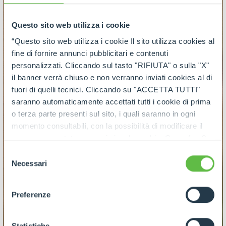
Questo sito web utilizza i cookie
“Questo sito web utilizza i cookie Il sito utilizza cookies al
fine di fornire annunci pubblicitari e contenuti
personalizzati. Cliccando sul tasto "RIFIUTA" o sulla "X"
il banner verrà chiuso e non verranno inviati cookies al di
fuori di quelli tecnici. Cliccando su "ACCETTA TUTTI"
saranno automaticamente accettati tutti i cookie di prima
o terza parte presenti sul sito, i quali saranno in ogni
momento consultabili, con la possibilità di modificare il
consenso prestato per ogni singolo cookie. Come fare?
Cliccare sulla graffetta nera presente in fondo a destra di
Selezione
ogni pagina, selezionare "Modifichi il suo consenso" e
Necessari
del
infine "Mostra dettagli". Potrai trovare il link
consenso
dell'informativa completa nel footer presente in ogni
Preferenze
pagina. Per esercitare i diritti riconosciuti all'interessato ai
sensi degli artt. 15 e ss. del Regolamento UE 2016/679
GDPR abbiamo predisposto una
apposita procedura.
Statistiche