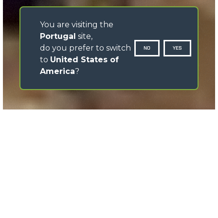
You are visiting the
Portugal
site,
do you prefer to switch
NO
YES
to
United States of
America
?