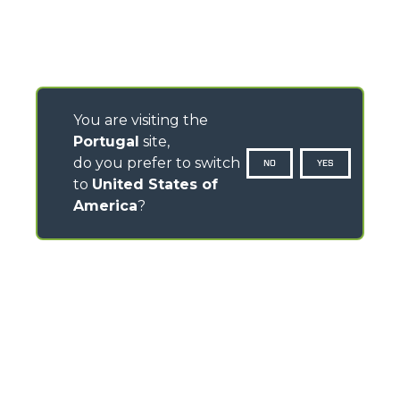
You are visiting the
Portugal
site,
do you prefer to switch
NO
YES
to
United States of
America
?
CONTACTOS
Via Nazionale, 9 - 12010
S. Defendente di Cervasca (CN) - Italy