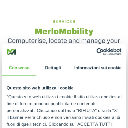
SERVICES
MerloMobility
Computerise, locate and manage your
fleet
Thanks to this unique technology, you can make
Consenso
Dettagli
Informazioni sui cookie
your telehandlers even smarter and more
connected. The operator can exploit the
information detected by the machine in an
integrated manner, optimising the operational
Questo sito web utilizza i cookie
monitoring of the machines in the various sectors
of activity.
“Questo sito web utilizza i cookie Il sito utilizza cookies al
fine di fornire annunci pubblicitari e contenuti
personalizzati. Cliccando sul tasto "RIFIUTA" o sulla "X"
il banner verrà chiuso e non verranno inviati cookies al di
fuori di quelli tecnici. Cliccando su "ACCETTA TUTTI"
SEE MORE