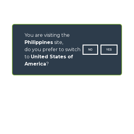
You are visiting the
Philippines
site,
do you prefer to switch
NO
YES
to
United States of
America
?
CONTACTS
Via Nazionale, 9 - 12010
S. Defendente di Cervasca (CN) - Italy
TEL
+39 0171614111