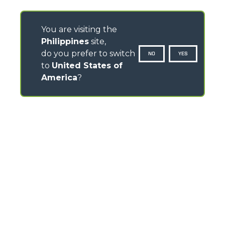
You are visiting the
Philippines
site,
do you prefer to switch
NO
YES
to
United States of
America
?
CONTACTS
Via Nazionale, 9 - 12010
S. Defendente di Cervasca (CN) - Italy
TEL
+39 0171614111
info@merlo.com