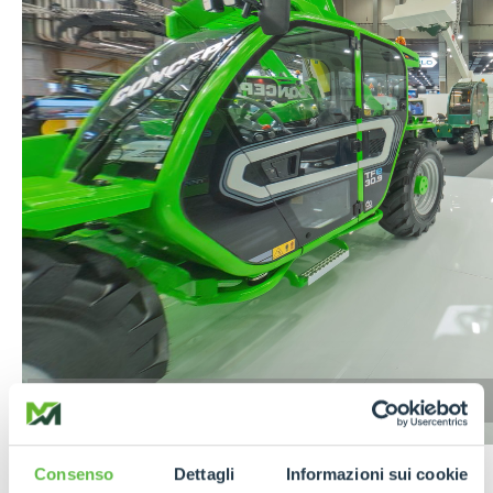
Seguici su
Facebook
e
Instagram
per
Consenso
Dettagli
Informazioni sui cookie