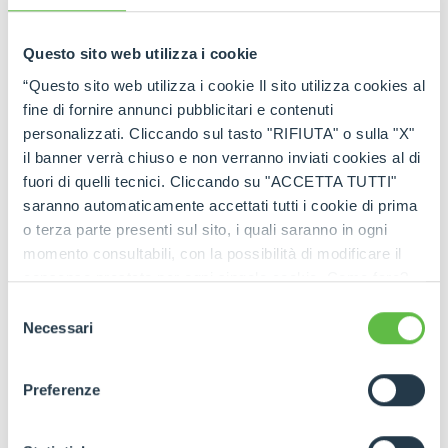
tutti gli aggiornamenti in tempo reale!
Questo sito web utilizza i cookie
“Questo sito web utilizza i cookie Il sito utilizza cookies al
fine di fornire annunci pubblicitari e contenuti
personalizzati. Cliccando sul tasto "RIFIUTA" o sulla "X"
il banner verrà chiuso e non verranno inviati cookies al di
fuori di quelli tecnici. Cliccando su "ACCETTA TUTTI"
saranno automaticamente accettati tutti i cookie di prima
o terza parte presenti sul sito, i quali saranno in ogni
momento consultabili, con la possibilità di modificare il
consenso prestato per ogni singolo cookie. Come fare?
Cliccare sulla graffetta nera presente in fondo a destra di
Selezione
ogni pagina, selezionare "Modifichi il suo consenso" e
Necessari
del
infine "Mostra dettagli". Potrai trovare il link
consenso
dell'informativa completa nel footer presente in ogni
Preferenze
pagina. Per esercitare i diritti riconosciuti all'interessato ai
sensi degli artt. 15 e ss. del Regolamento UE 2016/679
GDPR abbiamo predisposto una
apposita procedura.