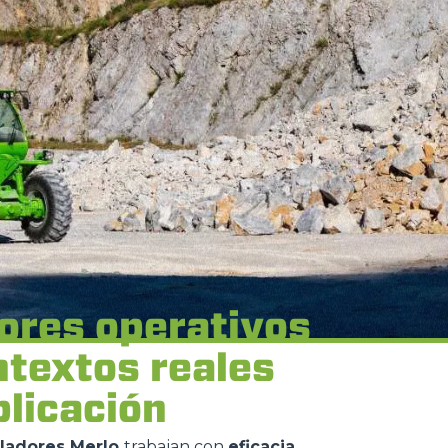
ores operativos
ntextos reales
plicación
ladores Merlo
trabajan con
eficacia