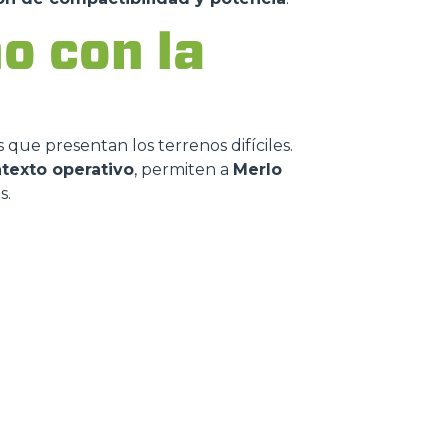
o con la
 que presentan los terrenos difíciles.
texto operativo
, permiten a
Merlo
s.
INZAS
AS