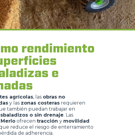
mo rendimiento
uperficies
aladizas e
inadas
es agrícolas
, las
obras no
das
y las
zonas costeras
requieren
ue también puedan trabajar en
esbaladizos o sin drenaje
. Las
 Merlo
ofrecen
tracción
y
movilidad
o que reduce el riesgo de enterramiento
pérdida de adherencia.