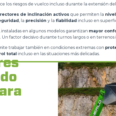
uce los riesgos de vuelco incluso durante la extensión de
rectores de inclinación activos
que permiten la
nivel
eguridad
, la
precisión
y la
fiabilidad
incluso en superfic
, instaladas en algunos modelos garantizan
mayor confo
 Un factor decisivo durante turnos largos o en terrenos 
ite trabajar también en condiciones extremas con
prot
ol total
incluso en las situaciones más delicadas.
res
ido
ara