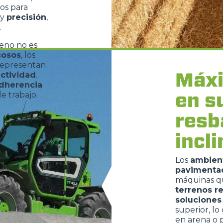
os para
ESPECIAL
y
precisión
,
.
reno no es
cosos
, los
epresentan
Máxi
ctividad
.
dherencia
en s
de trabajo.
resb
incl
Los
ambient
pavimenta
máquinas q
terrenos r
soluciones
superior, l
en arena o 