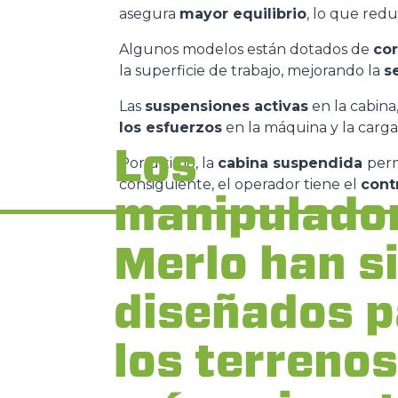
asegura
mayor equilibrio
, lo que red
Algunos modelos están dotados de
cor
la superficie de trabajo, mejorando la
s
Las
suspensiones activas
en la cabina
los esfuerzos
en la máquina y la carga.
Los
Por último, la
cabina suspendida
perm
consiguiente, el operador tiene el
contr
manipulado
Merlo han s
diseñados p
los terrenos