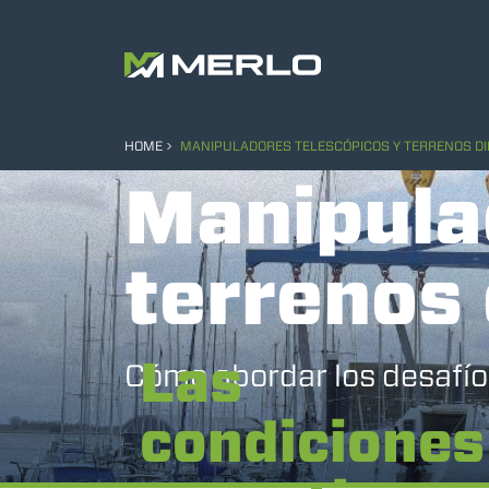
HOME
MANIPULADORES TELESCÓPICOS Y TERRENOS DI
Manipula
terrenos 
Las
Cómo abordar los desafío
condiciones