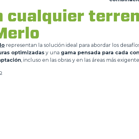
 cualquier terren
 Merlo
lo
representan la solución ideal para abordar los desafíos
uras optimizadas
y una
gama pensada para cada con
aptación
, incluso en las obras y en las áreas más exigente
o
DO
TELESCÒPICOS
HORCAS
PRODUCTOS
ACCESORIOS
ELÉCTRICOS
PALAS
TELESCÓPICOS
COMPACTOS
HORCAS Y P
TELESCÓPICOS MEDIA
AL
GANCHOS
CAPACIDAD
TIONS
PLATAFORM
TELESCÓPICOS ALTA
CAPACIDAD