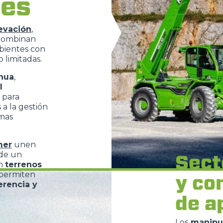
tes
evación
,
 combinan
bientes con
o limitadas.
inua
,
l
 para
 a la gestión
rmas
mer
unen
 de un
Sect
en
terrenos
 permiten
y co
erencia y
de a
Los
manipu