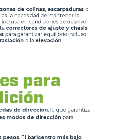
zonas de colinas
,
escarpaduras
o
ica la necesidad de mantener la
d
incluso en condiciones de desnivel.
ta
correctores de ajuste y chasis
os
para garantizar equilibrio incluso
traslación
o la
elevación
.
es para
ndición
edas de dirección
, lo que garantiza
es modos de dirección
para
s pesos
. El
baricentro más bajo