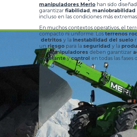
manipuladores Merlo
han sido diseñad
garantizar
fiabilidad
,
maniobrabilidad
incluso en las condiciones más extremas
En muchos contextos operativos, el ter
compacto ni uniforme. Los
terrenos ro
detritos
y la
inestabilidad del suelo
r
un
riesgo
para la
seguridad
y la
produ
Los
manipuladores
deben garantizar
a
constante
y
control
en todas las fases 