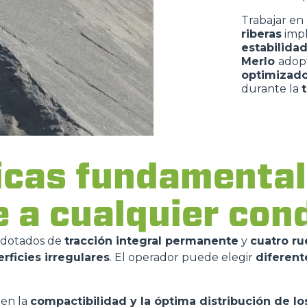
Trabajar en
riberas
impl
estabilida
Merlo
adop
optimizad
durante la
icas fundamental
e a cualquier co
 dotados de
tracción integral permanente
y
cuatro ru
rficies irregulares
. El operador puede elegir
diferent
 en la
compactibilidad y la óptima distribución de lo