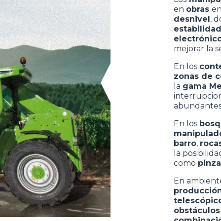
en
obras
e
desnivel
, 
estabilida
electrónic
mejorar la s
En los
cont
zonas de c
la
gama Me
interrupcio
abundantes 
En los
bos
manipulad
barro
,
roca
la posibilida
como
pinza
En ambient
producció
telescópic
obstáculo
combinació