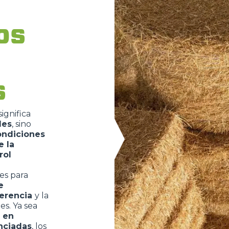
ACCESSORIOS
MUESTRA TODOS
los
HORCAS
s
PALAS
ignifica
les
,
sino
HORCAS Y PINZAS
ondiciones
e la
rol
GANCHOS
es para
e
erencia
y la
PLATAFORMAS
es. Ya sea
a en
nciadas
, los