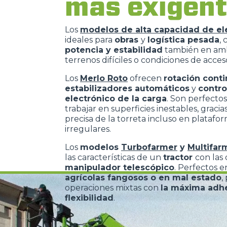
más exigen
Los
modelos de alta capacidad de el
ideales para
obras
y
logística pesada
,
potencia y estabilidad
también en am
terrenos difíciles o condiciones de acces
Los
Merlo Roto
ofrecen
rotación cont
estabilizadores automáticos
y
contro
electrónico de la carga
. Son perfectos
trabajar en superficies inestables, gracias
precisa de la torreta incluso en platafo
irregulares.
Los
modelos
Turbofarmer
y
Multifar
las características de un
tractor
con las
manipulador telescópico
. Perfectos 
agrícolas fangosos o en mal estado
,
operaciones mixtas con
la máxima adh
flexibilidad
.