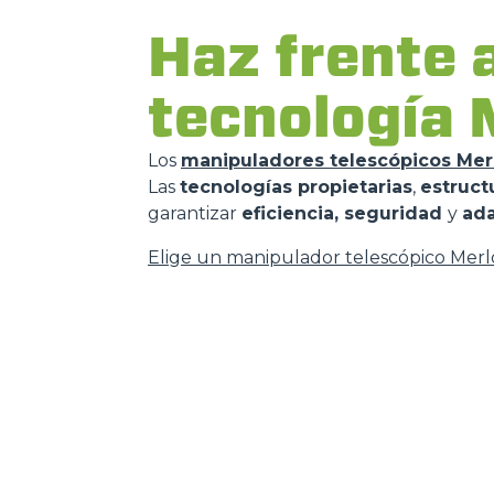
Haz frente a
tecnología
Los
manipuladores telescópicos Mer
Las
tecnologías propietarias
,
estruct
garantizar
eficiencia, seguridad
y
ad
Elige un manipulador telescópico Merl
MERLO EN EL MUN
CONTACTOS
Via Nazionale, 9 - 12010
MERLO GROUP
S. Defendente di Cervasca
TECNOLOGÍAS
(CN) - Italy
DEVELOPER
TEL
+39 0171614111
EXTRACT OF GENER
PURCHASING CONDI
info@merlo.com
IT - TEAM VIEWER