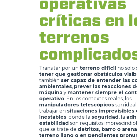
operativas
críticas en 
terrenos
complicado
Transitar por un
terreno difícil
no solo s
tener que gestionar obstáculos visib
también
ser capaz de entender las c
ambientales
,
prever las reacciones d
máquina
y
mantener siempre el cont
operativo
. En los contextos reales, los
manipuladores telescópicos
son ideal
trabajar en
situaciones imprevisibles 
inestables
, donde la
seguridad
,
la
adh
estabilidad
son requisitos imprescindibl
que se trate de
detritos, barro o aren
terreno llano o en pendientes pronu