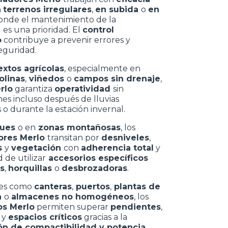
n
terrenos irregulares
,
en subida
o
en
donde el mantenimiento de la
d
es una prioridad. El
control
o
contribuye a prevenir errores y
eguridad.
extos agrícolas
, especialmente en
olinas
,
viñedos
o
campos sin drenaje
,
rlo
garantiza
operatividad
sin
nes incluso después de lluvias
o durante la estación invernal.
ques
o en
zonas montañosas
, los
ores Merlo
transitan por
desniveles
,
s
y
vegetación
con
adherencia total
y
d de utilizar
accesorios específicos
s
,
horquillas
o
desbrozadoras
.
es como
canteras
,
puertos
,
plantas de
n
o
almacenes no homogéneos
, los
os Merlo
permiten superar
pendientes
,
s
y
espacios críticos
gracias a la
n de compactibilidad y potencia
.