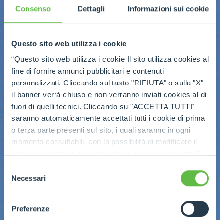
Consenso
Dettagli
Informazioni sui cookie
Questo sito web utilizza i cookie
“Questo sito web utilizza i cookie Il sito utilizza cookies al
fine di fornire annunci pubblicitari e contenuti
personalizzati. Cliccando sul tasto "RIFIUTA" o sulla "X"
il banner verrà chiuso e non verranno inviati cookies al di
fuori di quelli tecnici. Cliccando su "ACCETTA TUTTI"
saranno automaticamente accettati tutti i cookie di prima
o terza parte presenti sul sito, i quali saranno in ogni
momento consultabili, con la possibilità di modificare il
consenso prestato per ogni singolo cookie. Come fare?
Cliccare sulla graffetta nera presente in fondo a destra di
Selezione
ogni pagina, selezionare "Modifichi il suo consenso" e
Necessari
del
infine "Mostra dettagli". Potrai trovare il link
consenso
dell'informativa completa nel footer presente in ogni
Preferenze
pagina. Per esercitare i diritti riconosciuti all'interessato ai