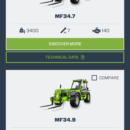
MF34.7
3400
7
140
DISCOVER MORE
TECHNICAL DATA
COMPARE
MF34.9