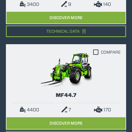
3400
9
140
DISCOVER MORE
TECHNICAL DATA
COMPARE
MF44.7
4400
7
170
DISCOVER MORE