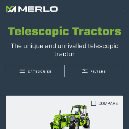
Telescopic Tractors
The unique and unrivalled telescopic
tractor
CATEGORIES
FILTERS
COMPARE