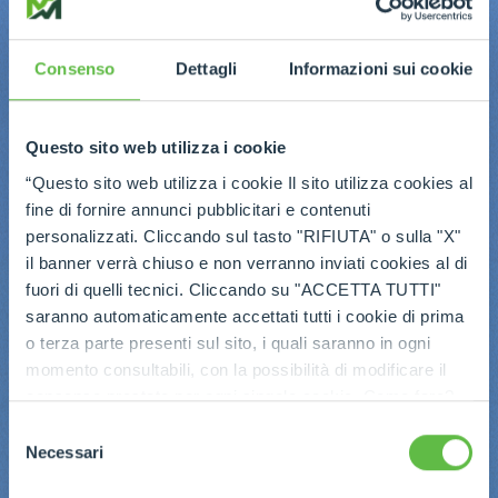
Consenso
Dettagli
Informazioni sui cookie
Questo sito web utilizza i cookie
“Questo sito web utilizza i cookie Il sito utilizza cookies al
fine di fornire annunci pubblicitari e contenuti
personalizzati. Cliccando sul tasto "RIFIUTA" o sulla "X"
il banner verrà chiuso e non verranno inviati cookies al di
fuori di quelli tecnici. Cliccando su "ACCETTA TUTTI"
saranno automaticamente accettati tutti i cookie di prima
o terza parte presenti sul sito, i quali saranno in ogni
momento consultabili, con la possibilità di modificare il
consenso prestato per ogni singolo cookie. Come fare?
Cliccare sulla graffetta nera presente in fondo a destra di
Selezione
ogni pagina, selezionare "Modifichi il suo consenso" e
Necessari
del
infine "Mostra dettagli". Potrai trovare il link
consenso