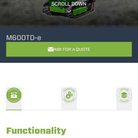
SCROLL DOWN
M600TD-e
ASK FOR A QUOTE
Functionality