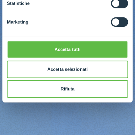
GDPR abbiamo predisposto una
apposita procedura.
Statistiche
Marketing
Accetta tutti
Accetta selezionati
Rifiuta