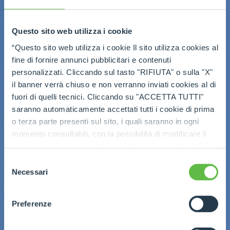
Questo sito web utilizza i cookie
“Questo sito web utilizza i cookie Il sito utilizza cookies al
fine di fornire annunci pubblicitari e contenuti
personalizzati. Cliccando sul tasto "RIFIUTA" o sulla "X"
il banner verrà chiuso e non verranno inviati cookies al di
fuori di quelli tecnici. Cliccando su "ACCETTA TUTTI"
saranno automaticamente accettati tutti i cookie di prima
o terza parte presenti sul sito, i quali saranno in ogni
momento consultabili, con la possibilità di modificare il
consenso prestato per ogni singolo cookie. Come fare?
Cliccare sulla graffetta nera presente in fondo a destra di
Selezione
ogni pagina, selezionare "Modifichi il suo consenso" e
Necessari
del
infine "Mostra dettagli". Potrai trovare il link
consenso
dell'informativa completa nel footer presente in ogni
Preferenze
pagina. Per esercitare i diritti riconosciuti all'interessato ai
sensi degli artt. 15 e ss. del Regolamento UE 2016/679