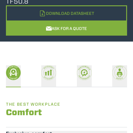
TF50.8
DOWNLOAD DATASHEET
ASK FOR A QUOTE
THE BEST WORKPLACE
Comfort