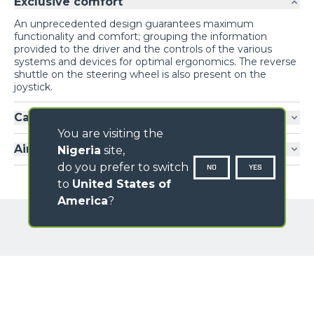
Exclusive comfort
An unprecedented design guarantees maximum
functionality and comfort; grouping the information
provided to the driver and the controls of the various
systems and devices for optimal ergonomics. The reverse
shuttle on the steering wheel is also present on the
joystick.
Cab entry
You are visiting the
Air-conditioning
Nigeria
site,
do you prefer to switch
NO
YES
to
United States of
America
?
GALLERY
NAME