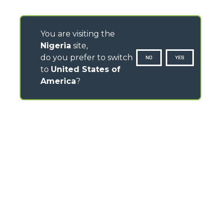
You are visiting the
Nigeria
site,
do you prefer to switch
NO
YES
to
United States of
America
?
CONTACTS
Via Nazionale, 9 - 12010
S. Defendente di Cervasca (CN) - Italy
TEL
+39 0171614111
info@merlo.com