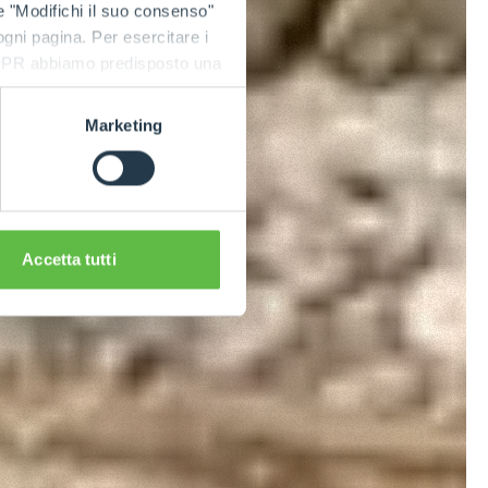
e "Modifichi il suo consenso"
 ogni pagina. Per esercitare i
9 GDPR abbiamo predisposto una
Marketing
Accetta tutti