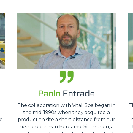
SPECIAL
Paolo
Entrade
The collaboration with Vitali Spa began in
T
the mid-1990s when they acquired a
we
production site a short distance from our
headquarters in Bergamo. Since then, a