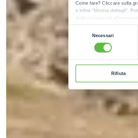
Come fare? Cliccare sulla gra
e infine "Mostra dettagli". Pot
diritti riconosciuti all'inte
apposita procedura.
Selezione
Necessari
del
consenso
Rifiuta