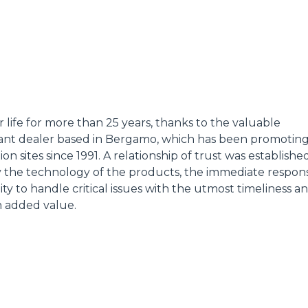
ATTACHMENTS
SHOW ALL
FORKS
life for more than 25 years, thanks to the valuable
BUCKETS
ant dealer based in Bergamo, which has been promotin
n sites since 1991. A relationship of trust was establishe
y the technology of the products, the immediate respons
FORKS AND CLAMPS
ty to handle critical issues with the utmost timeliness a
h added value.
HOOKS
PLATFORMS