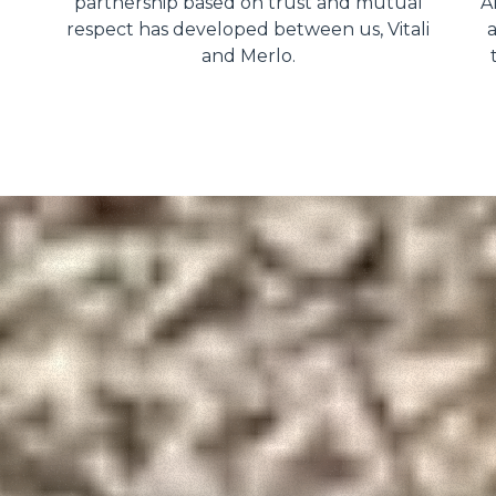
partnership based on trust and mutual
A
respect has developed between us, Vitali
a
and Merlo.