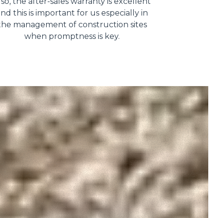
lso, the after-sales warranty is excellent
nd this is important for us especially in
the management of construction sites
when promptness is key.