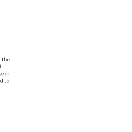
g the
d
e in
nd to