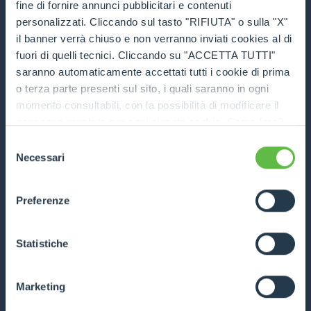
fine di fornire annunci pubblicitari e contenuti
COMPARE
personalizzati. Cliccando sul tasto "RIFIUTA" o sulla "X"
il banner verrà chiuso e non verranno inviati cookies al di
fuori di quelli tecnici. Cliccando su "ACCETTA TUTTI"
saranno automaticamente accettati tutti i cookie di prima
o terza parte presenti sul sito, i quali saranno in ogni
momento consultabili, con la possibilità di modificare il
Tyre handler
consenso prestato per ogni singolo cookie. Come fare?
Cliccare sulla graffetta nera presente in fondo a destra di
Selezione
DISCOVER MORE
ogni pagina, selezionare "Modifichi il suo consenso" e
Necessari
del
infine "Mostra dettagli". Potrai trovare il link
consenso
dell'informativa completa nel footer presente in ogni
COMPARE
Preferenze
pagina. Per esercitare i diritti riconosciuti all'interessato ai
sensi degli artt. 15 e ss. del Regolamento UE 2016/679
GDPR abbiamo predisposto una
apposita procedura.
Statistiche
Marketing
Cylinder handler