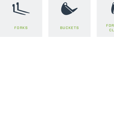
FOR
FORKS
BUCKETS
C