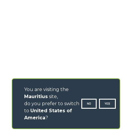
You are visiting the
Mauritius
site,
do you prefer to switch
NO
YES
to
United States of
America
?