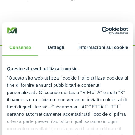
Consenso
Dettagli
Informazioni sui cookie
What happens after
Questo sito web utilizza i cookie
“Questo sito web utilizza i cookie Il sito utilizza cookies al
deletion?
fine di fornire annunci pubblicitari e contenuti
personalizzati. Cliccando sul tasto "RIFIUTA" o sulla "X"
Within 6 months after the deletion of the profile
il banner verrà chiuso e non verranno inviati cookies al di
Merlo S.p.A.
will permanently delete any data and
fuori di quelli tecnici. Cliccando su "ACCETTA TUTTI"
information recorded and stored by the user. This
saranno automaticamente accettati tutti i cookie di prima
period may turn out to be
longer where there are
o terza parte presenti sul sito, i quali saranno in ogni
contractual
(e.g. managing ongoing service
momento consultabili, con la possibilità di modificare il
activities)
or legal
(e.g. as legal justification)