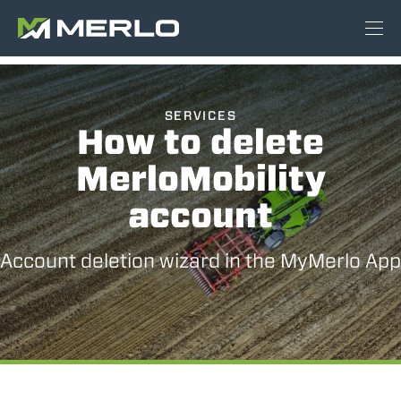
SERVICES
How to delete
MerloMobility
account
Account deletion wizard in the MyMerlo App