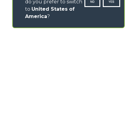
do you prefer to switch
NO
YES
to
United States of
America
?
CONTACTS
Via Nazionale, 9 - 12010
S. Defendente di Cervasca (CN) - Italy
TEL
+39 0171614111
info@merlo.com