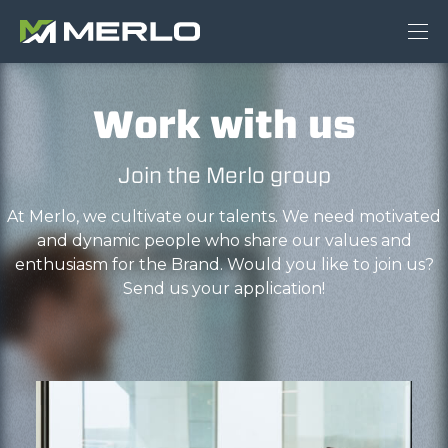
Work with us
Join the Merlo group
At Merlo, we cultivate our talents. We need motivated
and dynamic people who share our values and
enthusiasm for the Brand. Would you like to join us?
Send us your application!