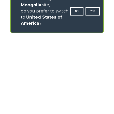
Mongolia
site,
do you prefer to switch
NO
YES
to
United States of
America
?
CONTACTS
Via Nazionale, 9 - 12010
S. Defendente di Cervasca (CN) - Italy
TEL
+39 0171614111
info@merlo.com