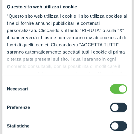
Questo sito web utilizza i cookie
“Questo sito web utilizza i cookie Il sito utilizza cookies al
fine di fornire annunci pubblicitari e contenuti
personalizzati. Cliccando sul tasto "RIFIUTA" o sulla "X"
il banner verrà chiuso e non verranno inviati cookies al di
fuori di quelli tecnici. Cliccando su "ACCETTA TUTTI"
saranno automaticamente accettati tutti i cookie di prima
o terza parte presenti sul sito, i quali saranno in ogni
momento consultabili, con la possibilità di modificare il
consenso prestato per ogni singolo cookie. Come fare?
Cliccare sulla graffetta nera presente in fondo a destra di
Selezione
ogni pagina, selezionare "Modifichi il suo consenso" e
Necessari
del
infine "Mostra dettagli". Potrai trovare il link
consenso
dell'informativa completa nel footer presente in ogni
Preferenze
pagina. Per esercitare i diritti riconosciuti all'interessato ai
sensi degli artt. 15 e ss. del Regolamento UE 2016/679
GDPR abbiamo predisposto una
apposita procedura.
Statistiche