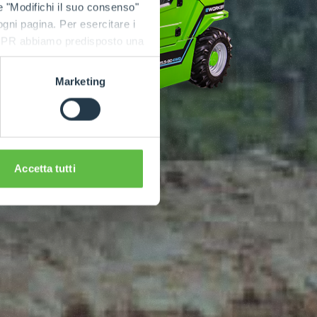
e "Modifichi il suo consenso"
 ogni pagina. Per esercitare i
9 GDPR abbiamo predisposto una
Marketing
Accetta tutti