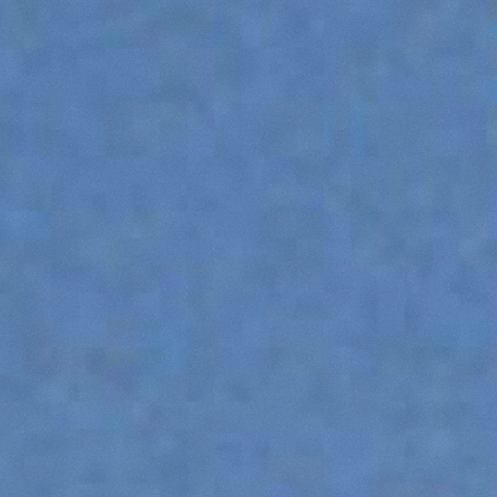
ATTACHMENTS
SHOW ALL
FORKS
BUCKETS
FORKS AND CLAMPS
HOOKS
PLATFORMS