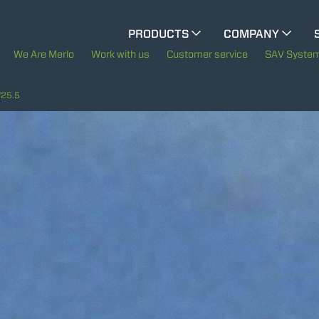
CINGO MULTIFUNCTION
PRODUCTS
COMPANY
The History of Merlo
M
We Are Merlo
Work with us
Customer service
SAV Syste
ELECTRIC CINGO
Merlo worldwide
25.5
Sustainability
SPECIAL MACHINES
SHOW ALL
Technology
CONCRETE MIXER
TOOL HANDLER TRACTOR