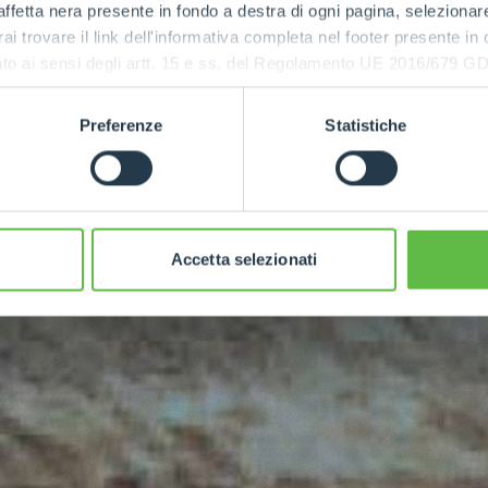
ffetta nera presente in fondo a destra di ogni pagina, selezionar
rai trovare il link dell'informativa completa nel footer presente in
ressato ai sensi degli artt. 15 e ss. del Regolamento UE 2016/67
MAXIMUM
POWER
Preferenze
Statistiche
90
Accetta selezionati