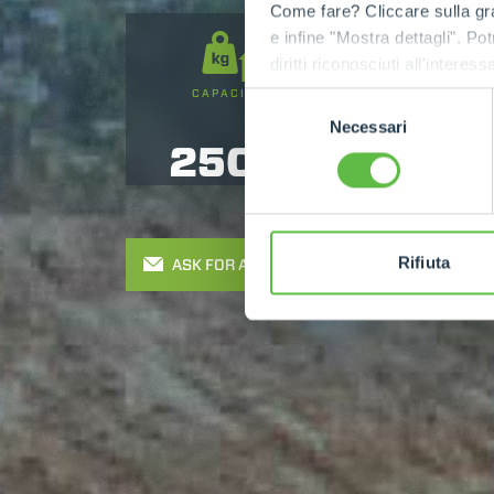
Come fare? Cliccare sulla gra
e infine "Mostra dettagli". Pot
diritti riconosciuti all'inte
apposita procedura.
CAPACITY
LIFTING HEIGHT
Selezione
Necessari
del
2500
5
consenso
Rifiuta
ASK FOR A QUOTE