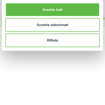
Accetta tutti
FORKS
BUCKETS
H
Accetta selezionati
Rifiuta