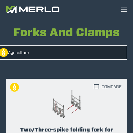
Forks And Clamps
Agriculture
COMPARE
Two/Three-spike folding fork for