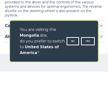
provided to the driver and the controls of the various
systems and devices for optimal ergonomics. The reverse
shuttle on the steering wheel is also present on the
joystick.
Cab entry
You are visiting the
Mongolia
site,
Air-conditioning
do you prefer to switch
NO
YES
to
United States of
America
?
GALLERY
NAME
SURNAME