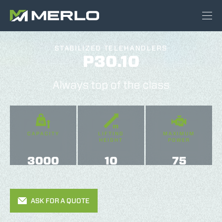
STABILIZED TELEHANDLERS
P30.10
Always top of the class
CAPACITY
LIFTING
MAXIMUM
HEIGHT
POWER
3000
10
75
ASK FOR A QUOTE