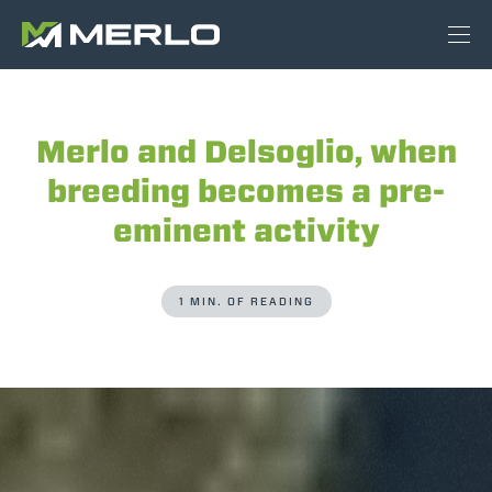
Merlo and Delsoglio, when
breeding becomes a pre-
eminent activity
1 MIN. OF READING