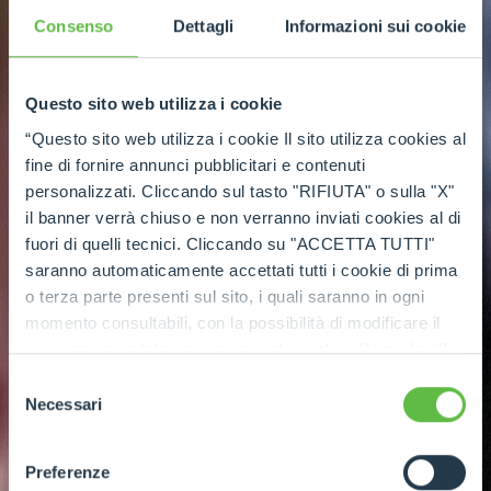
Consenso
Dettagli
Informazioni sui cookie
Questo sito web utilizza i cookie
“Questo sito web utilizza i cookie Il sito utilizza cookies al
fine di fornire annunci pubblicitari e contenuti
personalizzati. Cliccando sul tasto "RIFIUTA" o sulla "X"
il banner verrà chiuso e non verranno inviati cookies al di
fuori di quelli tecnici. Cliccando su "ACCETTA TUTTI"
saranno automaticamente accettati tutti i cookie di prima
o terza parte presenti sul sito, i quali saranno in ogni
momento consultabili, con la possibilità di modificare il
consenso prestato per ogni singolo cookie. Come fare?
Cliccare sulla graffetta nera presente in fondo a destra di
Selezione
ogni pagina, selezionare "Modifichi il suo consenso" e
Necessari
del
infine "Mostra dettagli". Potrai trovare il link
consenso
dell'informativa completa nel footer presente in ogni
Preferenze
pagina. Per esercitare i diritti riconosciuti all'interessato ai