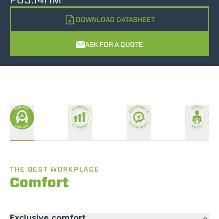
DOWNLOAD DATASHEET
ASK FOR A QUOTE
THE BEST WORKPLACE
Comfort
Exclusive comfort