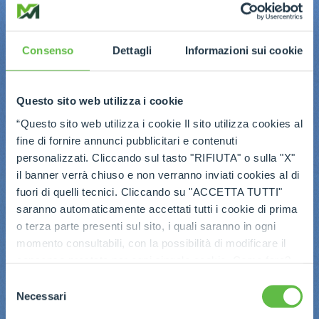
Consenso
Dettagli
Informazioni sui cookie
Questo sito web utilizza i cookie
“Questo sito web utilizza i cookie Il sito utilizza cookies al
fine di fornire annunci pubblicitari e contenuti
personalizzati. Cliccando sul tasto "RIFIUTA" o sulla "X"
il banner verrà chiuso e non verranno inviati cookies al di
fuori di quelli tecnici. Cliccando su "ACCETTA TUTTI"
saranno automaticamente accettati tutti i cookie di prima
o terza parte presenti sul sito, i quali saranno in ogni
momento consultabili, con la possibilità di modificare il
consenso prestato per ogni singolo cookie. Come fare?
Cliccare sulla graffetta nera presente in fondo a destra di
Selezione
ogni pagina, selezionare "Modifichi il suo consenso" e
Necessari
del
infine "Mostra dettagli". Potrai trovare il link
consenso