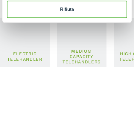
Rifiuta
MEDIUM
ELECTRIC
HIGH
CAPACITY
TELEHANDLER
TELE
TELEHANDLERS