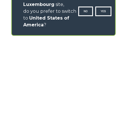
Luxembourg
site,
do you prefer to switch
NO
YES
to
United States of
America
?
CONTACTS
Via Nazionale, 9 - 12010
S. Defendente di Cervasca (CN) - Italy
TEL
+39 0171614111
info@merlo.com