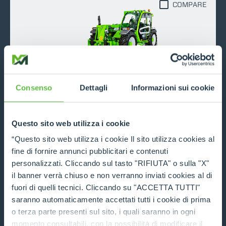
COMPARE
TF30.9
Consenso
Dettagli
Informazioni sui cookie
3000
9
115
Questo sito web utilizza i cookie
DISCOVER MORE
“Questo sito web utilizza i cookie Il sito utilizza cookies al
TECHNICAL DATA
fine di fornire annunci pubblicitari e contenuti
personalizzati. Cliccando sul tasto "RIFIUTA" o sulla "X"
il banner verrà chiuso e non verranno inviati cookies al di
COMPARE
fuori di quelli tecnici. Cliccando su "ACCETTA TUTTI"
saranno automaticamente accettati tutti i cookie di prima
o terza parte presenti sul sito, i quali saranno in ogni
momento consultabili, con la possibilità di modificare il