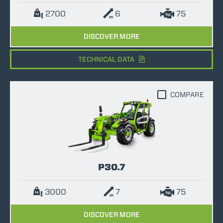
2700
6
75
DISCOVER MORE
TECHNICAL DATA
COMPARE
P30.7
3000
7
75
DISCOVER MORE