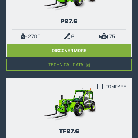
P27.6
2700
6
75
DISCOVER MORE
TECHNICAL DATA
COMPARE
TF27.6