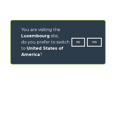
You are visiting the
Luxembourg
site,
do you prefer to switch
NO
YES
to
United States of
America
?
CONTACTS
Via Nazionale, 9 - 12010
S. Defendente di Cervasca (CN) - Italy
TEL
+39 0171614111