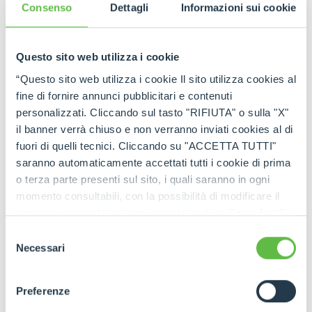
tutti gli aggiornamenti in tempo reale!
Consenso
Dettagli
Informazioni sui cookie
Questo sito web utilizza i cookie
“Questo sito web utilizza i cookie Il sito utilizza cookies al
fine di fornire annunci pubblicitari e contenuti
personalizzati. Cliccando sul tasto "RIFIUTA" o sulla "X"
il banner verrà chiuso e non verranno inviati cookies al di
fuori di quelli tecnici. Cliccando su "ACCETTA TUTTI"
saranno automaticamente accettati tutti i cookie di prima
o terza parte presenti sul sito, i quali saranno in ogni
momento consultabili, con la possibilità di modificare il
consenso prestato per ogni singolo cookie. Come fare?
Cliccare sulla graffetta nera presente in fondo a destra di
Selezione
ogni pagina, selezionare "Modifichi il suo consenso" e
Necessari
del
infine "Mostra dettagli". Potrai trovare il link
consenso
dell'informativa completa nel footer presente in ogni
Preferenze
pagina. Per esercitare i diritti riconosciuti all'interessato ai