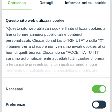
tutti gli aggiornamenti in tempo reale!
Consenso
Dettagli
Informazioni sui cookie
Questo sito web utilizza i cookie
“Questo sito web utilizza i cookie Il sito utilizza cookies al
fine di fornire annunci pubblicitari e contenuti
personalizzati. Cliccando sul tasto "RIFIUTA" o sulla "X"
il banner verrà chiuso e non verranno inviati cookies al di
fuori di quelli tecnici. Cliccando su "ACCETTA TUTTI"
saranno automaticamente accettati tutti i cookie di prima
o terza parte presenti sul sito, i quali saranno in ogni
momento consultabili, con la possibilità di modificare il
consenso prestato per ogni singolo cookie. Come fare?
Cliccare sulla graffetta nera presente in fondo a destra di
Selezione
ogni pagina, selezionare "Modifichi il suo consenso" e
Necessari
del
infine "Mostra dettagli". Potrai trovare il link
consenso
dell'informativa completa nel footer presente in ogni
Preferenze
pagina. Per esercitare i diritti riconosciuti all'interessato ai