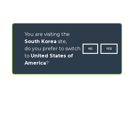
You are visiting the
South Korea
site,
do you prefer to switch
NO
YES
to
United States of
America
?
CONTACTS
Via Nazionale, 9 - 12010
S. Defendente di Cervasca (CN) - Italy
TEL
+39 0171614111