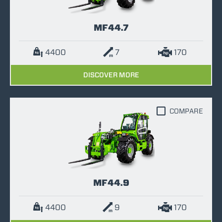
MF44.7
4400
7
170
DISCOVER MORE
COMPARE
MF44.9
4400
9
170