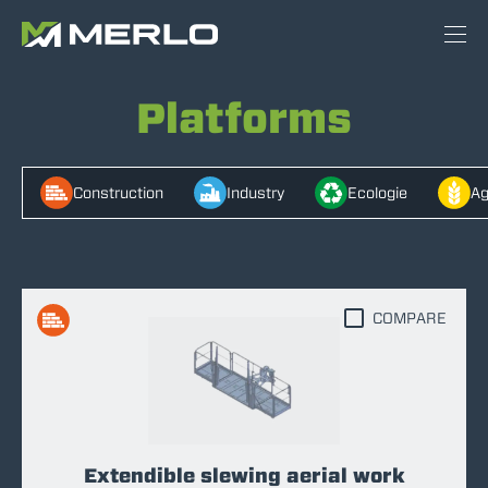
Platforms
Construction
Industry
Ecologie
Ag
COMPARE
Extendible slewing aerial work