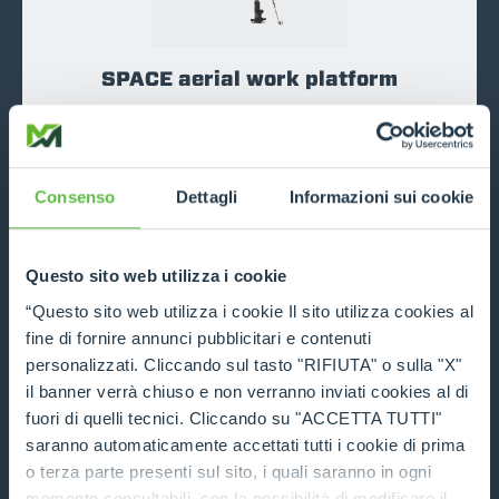
SPACE aerial work platform
DISCOVER MORE
Consenso
Dettagli
Informazioni sui cookie
COMPARE
Questo sito web utilizza i cookie
“Questo sito web utilizza i cookie Il sito utilizza cookies al
fine di fornire annunci pubblicitari e contenuti
personalizzati. Cliccando sul tasto "RIFIUTA" o sulla "X"
Slewing aerial work platform for
il banner verrà chiuso e non verranno inviati cookies al di
tunnels
fuori di quelli tecnici. Cliccando su "ACCETTA TUTTI"
saranno automaticamente accettati tutti i cookie di prima
DISCOVER MORE
o terza parte presenti sul sito, i quali saranno in ogni
momento consultabili, con la possibilità di modificare il