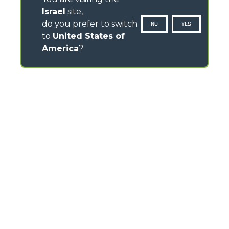
Israel
site,
do you prefer to switch
NO
YES
to
United States of
America
?
CONTACTS
Via Nazionale, 9 - 12010
S. Defendente di Cervasca (CN) - Italy
TEL
+39 0171614111
info@merlo.com