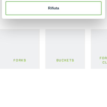
RELATED PRODUCTS
Rifiuta
Attachments
FOR
FORKS
BUCKETS
C