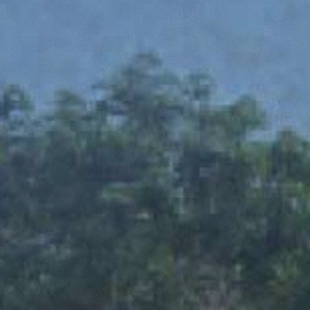
Consenso
Dettagli
Informazioni sui cookie
Questo sito web utilizza i cookie
“Questo sito web utilizza i cookie Il sito utilizza cookies al
fine di fornire annunci pubblicitari e contenuti
personalizzati. Cliccando sul tasto "RIFIUTA" o sulla "X"
il banner verrà chiuso e non verranno inviati cookies al di
fuori di quelli tecnici. Cliccando su "ACCETTA TUTTI"
saranno automaticamente accettati tutti i cookie di prima