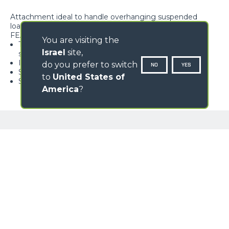
Attachment ideal to handle overhanging suspended
loads.
FEATURES
You are visiting the
Type-approved hook, equipped with safety tab,
Israel
site,
swivelling over 360°
Ideal for nursery gardening
do you prefer to switch
NO
YES
Standard load limiter
to
United States of
Strong structure
America
?
GALLERY
NAME
SURNAME
COUNTRY