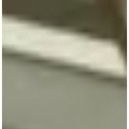
Consenso
Dettagli
Informazioni sui cookie
Questo sito web utilizza i cookie
“Questo sito web utilizza i cookie Il sito utilizza cookies al
fine di fornire annunci pubblicitari e contenuti
personalizzati. Cliccando sul tasto "RIFIUTA" o sulla "X"
il banner verrà chiuso e non verranno inviati cookies al di