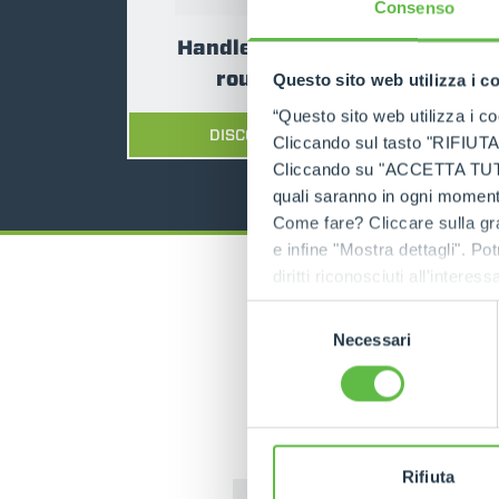
Consenso
Handler for single
round bale
Questo sito web utilizza i c
“Questo sito web utilizza i coo
DISCOVER MORE
Cliccando sul tasto "RIFIUTA" 
Cliccando su "ACCETTA TUTTI" 
quali saranno in ogni momento
Come fare? Cliccare sulla gra
e infine "Mostra dettagli". Pot
diritti riconosciuti all'inte
apposita procedura.
Selezione
Necessari
del
consenso
Rifiuta