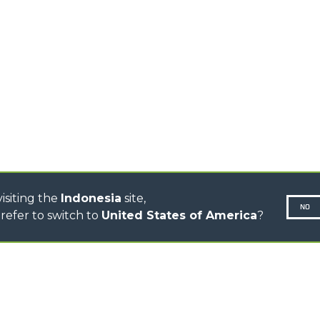
TIONS
STABILIZED
SPECIAL
TELEHANDLERS
R
ROTATING TELEHANDLERS
VE
TELESCOPIC TRACTORS
CINGO TRANSPORTER
CINGO MULTIFUNCTION
ELECTRIC CINGO
CONCRETE MIXER
TOOL HANDLER TRACTOR
isiting the
Indonesia
site,
NO
refer to switch to
United States of America
?
N-260677,