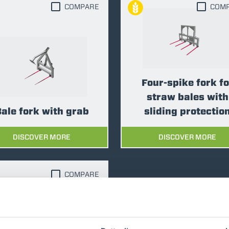
COMPARE
COM
ATTACHMENTS
SHOW ALL
FORKS
Four-spike fork fo
BUCKETS
straw bales with
ale fork with grab
sliding protectio
FORKS AND CLAMPS
DISCOVER MORE
DISCOVER MORE
HOOKS
COMPARE
PLATFORMS