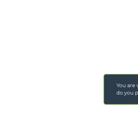
PURCHASING CONDI
SAV - TEAM VIEWE
SHIPMENT OPERATI
INSTRUCTIONS
IT - TEAM VIEWER
You are v
do you p
©
2026
MERLO S.p.A. Industria Metalmeccanica
P. IVA/Codice Fiscale 03078670043 - Iscrizione CCIAA di Cuneo n. REA C
Capitale Sociale 15.000.005,00 € int. vers