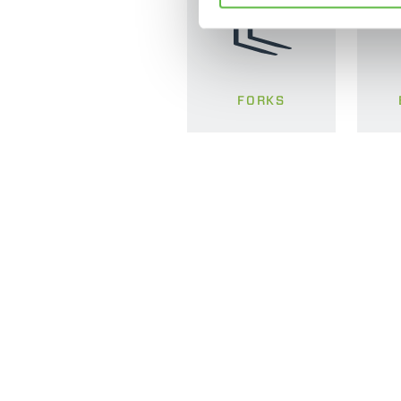
FORKS
MERLO WORLDWIDE
CONTACTS
Via Nazionale, 9 - 12010
MERLO GROUP
S. Defendente di Cervasca
THE HISTORY OF M
(CN) - Italy
TECHNOLOGY
TEL
+39 0171614111
DEVELOPER
info@merlo.com
EXTRACT OF GENER