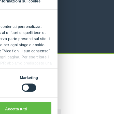
Informazioni sui cookie
e contenuti personalizzati.
 di fuori di quelli tecnici.
a parte presenti sul sito, i
to per ogni singolo cookie.
e "Modifichi il suo consenso"
 ogni pagina. Per esercitare i
9 GDPR abbiamo predisposto una
Marketing
Accetta tutti