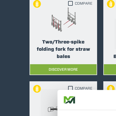
COMPARE
Two/Three-spike
folding fork for straw
bales
B
DISCOVER MORE
COMPARE