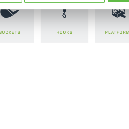
BUCKETS
HOOKS
PLATFOR
ELECTRIC TELEHANDLER
FORKS
PRODUCTS
EQUIPMENTS
ERLO
COMPACT TELEHANDLERS
BUCKETS
MEDIUM CAPACITY
FORKS AND 
TELEHANDLERS
HOOKS
HIGH CAPACITY
TELEHANDLERS
AL
PLATFORMS