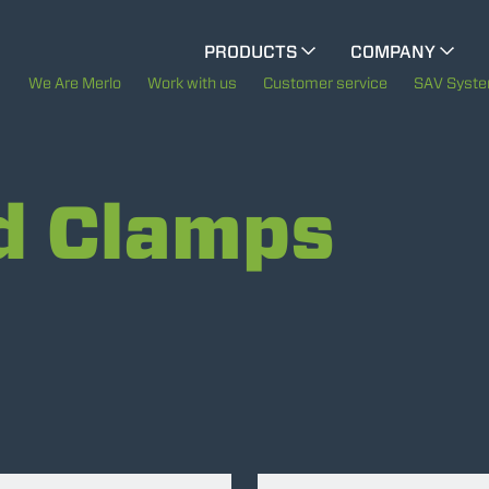
CINGO MULTIFUNCTION
PRODUCTS
COMPANY
The History of Merlo
We Are Merlo
Work with us
Customer service
SAV Syst
ELECTRIC CINGO
Merlo worldwide
d Clamps
Sustainability
SPECIAL MACHINES
SHOW ALL
Technology
CONCRETE MIXER
TOOL HANDLER TRACTOR