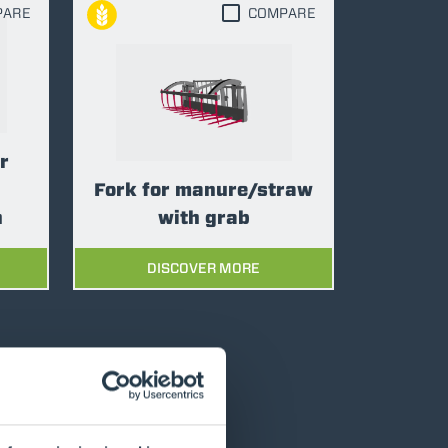
PARE
COMPARE
r
Fork for manure/straw
n
with grab
DISCOVER MORE