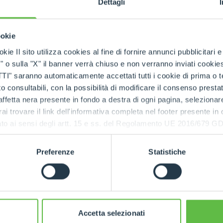
Dettagli
SPECIAL
Handler for double
round bale
ookie
kie Il sito utilizza cookies al fine di fornire annunci pubblicitari 
DISCOVER MORE
o sulla "X" il banner verrà chiuso e non verranno inviati cookies al
saranno automaticamente accettati tutti i cookie di prima o terz
 consultabili, con la possibilità di modificare il consenso presta
ffetta nera presente in fondo a destra di ogni pagina, selezionar
rai trovare il link dell'informativa completa nel footer presente in
ressato ai sensi degli artt. 15 e ss. del Regolamento UE 2016/67
Preferenze
Statistiche
RELATED PRODUCTS
Attachments
Accetta selezionati