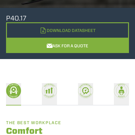
P40.17
DOWNLOAD DATASHEET
ASK FOR A QUOTE
THE BEST WORKPLACE
Comfort