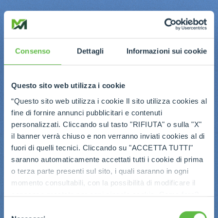
Consenso
Dettagli
Informazioni sui cookie
Questo sito web utilizza i cookie
“Questo sito web utilizza i cookie Il sito utilizza cookies al
fine di fornire annunci pubblicitari e contenuti
personalizzati. Cliccando sul tasto "RIFIUTA" o sulla "X"
il banner verrà chiuso e non verranno inviati cookies al di
fuori di quelli tecnici. Cliccando su "ACCETTA TUTTI"
saranno automaticamente accettati tutti i cookie di prima
o terza parte presenti sul sito, i quali saranno in ogni
momento consultabili, con la possibilità di modificare il
consenso prestato per ogni singolo cookie. Come fare?
Cliccare sulla graffetta nera presente in fondo a destra di
Selezione
ogni pagina, selezionare "Modifichi il suo consenso" e