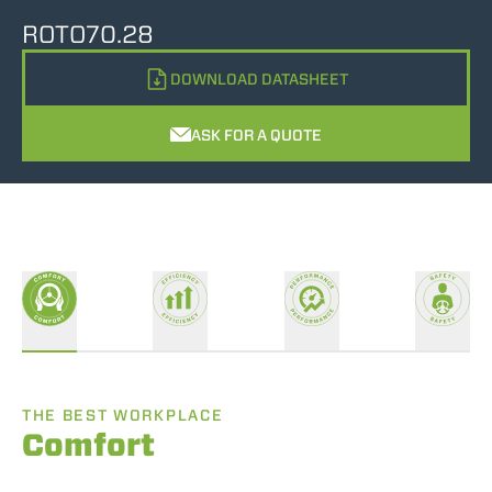
ROTO70.28
DOWNLOAD DATASHEET
ASK FOR A QUOTE
THE BEST WORKPLACE
Comfort