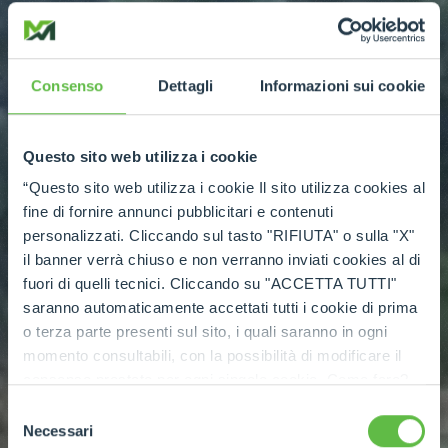
Consenso
Dettagli
Informazioni sui cookie
Questo sito web utilizza i cookie
“Questo sito web utilizza i cookie Il sito utilizza cookies al
fine di fornire annunci pubblicitari e contenuti
personalizzati. Cliccando sul tasto "RIFIUTA" o sulla "X"
il banner verrà chiuso e non verranno inviati cookies al di
fuori di quelli tecnici. Cliccando su "ACCETTA TUTTI"
saranno automaticamente accettati tutti i cookie di prima
o terza parte presenti sul sito, i quali saranno in ogni
momento consultabili, con la possibilità di modificare il
consenso prestato per ogni singolo cookie. Come fare?
Cliccare sulla graffetta nera presente in fondo a destra di
Selezione
ogni pagina, selezionare "Modifichi il suo consenso" e
Necessari
del