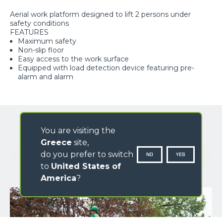
Aerial work platform designed to lift 2 persons under
safety conditions
FEATURES
Maximum safety
Non-slip floor
Easy access to the work surface
Equipped with load detection device featuring pre-
alarm and alarm
You are visiting the
Greece
site,
GALLERY
do you prefer to switch
NO
YES
to
United States of
America
?