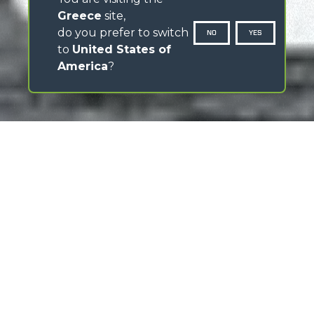
Greece
site,
do you prefer to switch
NO
YES
to
United States of
America
?