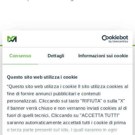
Consenso
Dettagli
Informazioni sui cookie
What happens after
Questo sito web utilizza i cookie
deletion?
“Questo sito web utilizza i cookie Il sito utilizza cookies al
fine di fornire annunci pubblicitari e contenuti
Within 6 months after the deletion of the profile
personalizzati. Cliccando sul tasto "RIFIUTA" o sulla "X"
Merlo S.p.A.
will permanently delete any data and
il banner verrà chiuso e non verranno inviati cookies al di
information recorded and stored by the user. This
fuori di quelli tecnici. Cliccando su "ACCETTA TUTTI"
period may turn out to be
longer where there are
saranno automaticamente accettati tutti i cookie di prima
contractual
(e.g. managing ongoing service
o terza parte presenti sul sito, i quali saranno in ogni
activities)
or legal
(e.g. as legal justification)