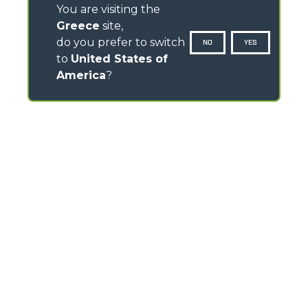
You are visiting the
Greece
site,
do you prefer to switch
NO
YES
to
United States of
America
?
CONTACTS
Via Nazionale, 9 - 12010
S. Defendente di Cervasca (CN) - Italy
TEL
+39 0171614111
info@merlo.com