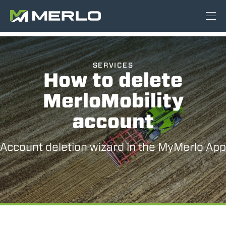
SERVICES
How to delete
MerloMobility
account
Account deletion wizard in the MyMerlo App