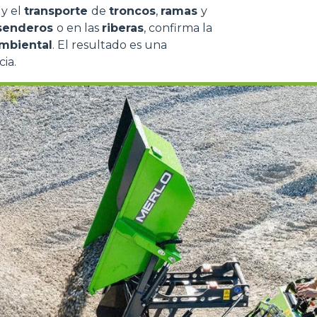
a
y el
transporte
de
troncos
,
ramas
y
a parte presenti sul sito, i
senderos
o en las
riberas
, confirma la
to per ogni singolo cookie.
mbiental
. El resultado es una
e "Modifichi il suo consenso"
cia.
 ogni pagina. Per esercitare i
9 GDPR abbiamo predisposto una
Marketing
Accetta tutti