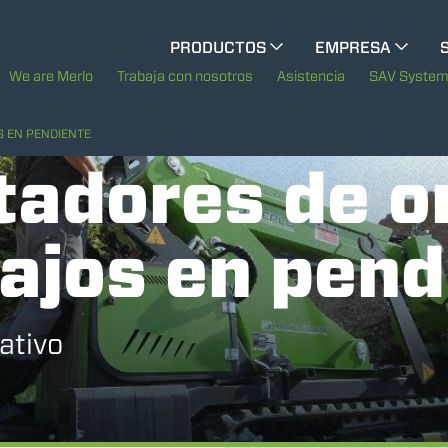
CINGO MULTIFUNCIÓN
PRODUCTOS
EMPRESA
La historia de Merlo
M
We are Merlo
Trabaja con nosotros
Asistencia
SAV Syste
CINGO PORTA ACCESORIOS
Merlo en el mundo
 EN PENDIENTE
tadores de o
Sostenibilidad
CINGO ELÉCTRICO
ajos en pend
Tecnologías
MEDIOS ESPECIALES
MUESTRA TODOS
ativo
AUTOHORMIGONERAS
TRACTOR FORESTAL