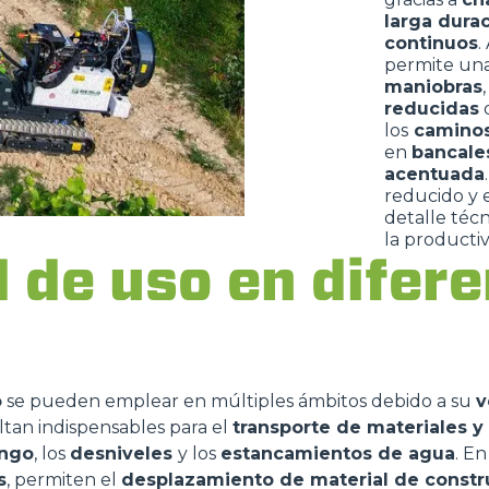
larga dura
continuos
.
permite un
maniobras
reducidas
d
los
caminos
en
bancal
acentuada
reducido y 
detalle téc
la productiv
d de uso en difer
Dettagli
o
se pueden emplear en múltiples ámbitos debido a su
v
ookie
ultan indispensables para el
transporte de materiales y
ango
, los
desniveles
y los
estancamientos de agua
. En
kie Il sito utilizza cookies al fine di fornire annunci pubblicitari 
s
, permiten el
desplazamiento de material de constr
o sulla "X" il banner verrà chiuso e non verranno inviati cookies al