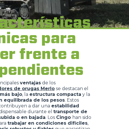
acterísticas
nicas para
er frente a
 pendientes
incipales
ventajas
de los
dores de orugas Merlo
se destacan el
 más bajo
, la
estructura compacta
y la
n equilibrada de los pesos
. Estos
contribuyen a dar una
estabilidad
indispensable durante el
transporte de
subida o en bajada
. Los
Cingo
han sido
ara
trabajar en condiciones difíciles
,
asis robustos y fiables
que garantizan