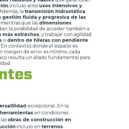
ción
incluso ante
usos intensivos y
 Además, la
transmisión hidrostática
a
gestión fluida y progresiva de las
, mientras que las
dimensiones
an la posibilidad de acceder también a
 más estrechos
, y trabajar con agilidad
es
o
dentro de hileras con pendiente
. En contextos donde el espacio es
el margen de error es mínimo, cada
nico resulta un aliado fundamental para
idad.
entes
Informazioni sui cookie
ersatilidad
excepcional. En la
 herramientas
en condiciones
 las
obras de construcción en
e contenuti personalizzati.
ucción
incluso en
terrenos
 di fuori di quelli tecnici.