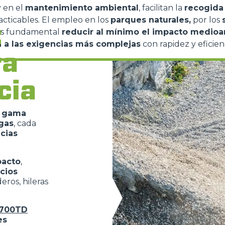
 en el
mantenimiento ambiental
, facilitan la
recogid
saranno automaticamente accettati tutti i cookie di prima o terz
acticables. El empleo en los
parques naturales,
por los
 consultabili, con la possibilità di modificare il consenso presta
:
es fundamental
reducir al mínimo el impacto medioa
ffetta nera presente in fondo a destra di ogni pagina, selezionar
 a las exigencias más complejas
con rapidez y eficien
rai trovare il link dell'informativa completa nel footer presente in
ra
ressato ai sensi degli artt. 15 e ss. del Regolamento UE 2016/67
cia
Preferenze
Statistiche
gama
gas
, cada
cias
Accetta selezionati
acto
,
acios
eros, hileras
700TD
es