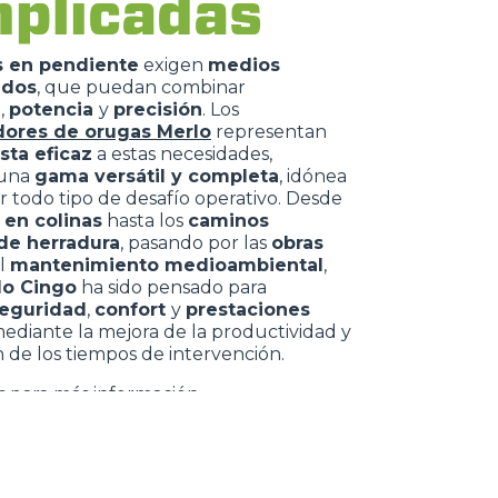
plicadas
s en pendiente
exigen
medios
ados
, que puedan combinar
d
,
potencia
y
precisión
. Los
dores de orugas Merlo
representan
sta eficaz
a estas necesidades,
 una
gama versátil y completa
, idónea
r todo tipo de desafío operativo. Desde
 en colinas
hasta los
caminos
 de herradura
, pasando por las
obras
l
mantenimiento medioambiental
,
o Cingo
ha sido pensado para
eguridad
,
confort
y
prestaciones
mediante la mejora de la productividad y
 de los tiempos de intervención.
 para más información