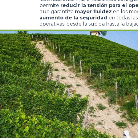
permite
reducir la tensión para el op
que garantiza
mayor fluidez
en los mov
aumento de la seguridad
en todas las
operativas, desde la subida hasta la baja