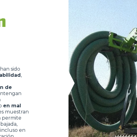
n
DUMPER
ACCESSORIOS
MUESTRA TODOS
han sido
abilidad
,
HORCAS
ón de
antengan
n
PALAS
o
en mal
les muestran
a
permite
HORCAS Y PINZAS
bajada,
l
incluso en
ración