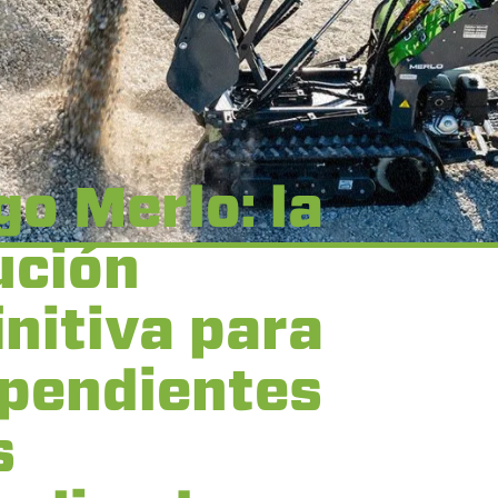
go Merlo: la
ución
initiva para
 pendientes
s