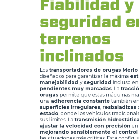
Fiabilidad y
seguridad e
terrenos
inclinados
Los
transportadores de orugas Merlo
diseñados para garantizar la máxima
est
manejabilidad
y
seguridad
incluso en
pendientes muy marcadas
. La
tracci
orugas
permite que estas máquinas m
una
adherencia constante
también e
superficies irregulares
,
resbaladizas
estado
, donde los vehículos tradiciona
sus límites. La
transmisión hidrostátic
ajustar la velocidad con precisión
en 
mejorando sensiblemente el contro
las situaciones más críticas. Esta configu