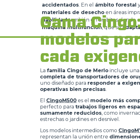
accidentados
. En el
ámbito forestal
y
Cliccando su "ACCETTA TUTTI" 
materiales de desecho
en áreas impr
quali saranno in ogni momento
Gama Cingo
fiabilidad
también en ámbitos donde 
Come fare? Cliccare sulla gra
máquina multifunción
, que se
adapta
e infine "Mostra dettagli". Pot
modelos pa
diritti riconosciuti all'inte
apposita procedura.
Selezione
cada exigen
Necessari
del
consenso
La
familia Cingo de Merlo
incluye una
completa de transportadores de oru
uno diseñado para
responder a exigen
operativas bien precisas
.
Rifiuta
El
CingoM500
es el
modelo más comp
perfecto para
trabajos ligeros en esp
sumamente reducidos
, como invernad
estrechas o jardines en desnivel.
Los modelos intermedios como
CingoM
representan la unión entre
dimension