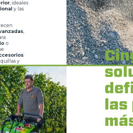
rior
, ideales
ional
y las
recen
avanzadas
,
ara
cio
o
Cin
se
ccesorios
:
quillas y
sol
na
def
las
má