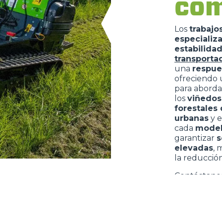
com
Los
trabajo
especializ
estabilida
transporta
una
respue
ofreciendo
para aborda
los
viñedos
forestales
urbanas
y e
cada
model
garantizar
s
elevadas
, 
la reducción
Contáctanos
DO
TELESCÒPICOS
HORCAS
PRODUCTOS
ACCESORIOS
ELÉCTRICOS
PALAS
TELESCÓPICOS