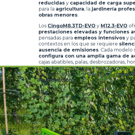
reducidas
y
capacidad de carga supe
para la
agricultura
, la
jardinería profes
obras menores
.
Los
CingoM8.3TD-EVO
y
M12.3-EVO
of
prestaciones elevadas y funciones 
pensadas para
empleos intensivos
y p
contextos en los que se requiere
silen
ausencia de emisiones
. Cada modelo 
configura con una amplia gama de a
cajas abatibles, palas, desbrozadoras, hor
otras herramientas que transforman el
transportador en una auténtica
máqui
multifunción
.