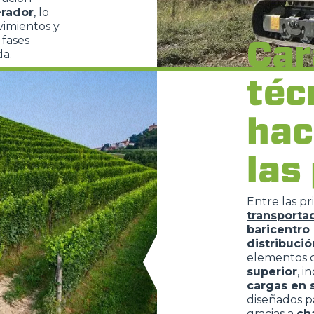
erador
, lo
GANCHOS
imientos y
Car
 fases
da.
PLATAFORMAS
téc
hac
ESPECIAL
las
Entre las pr
transporta
baricentro
distribució
elementos 
superior
, 
cargas en 
diseñados p
gracias a
ch