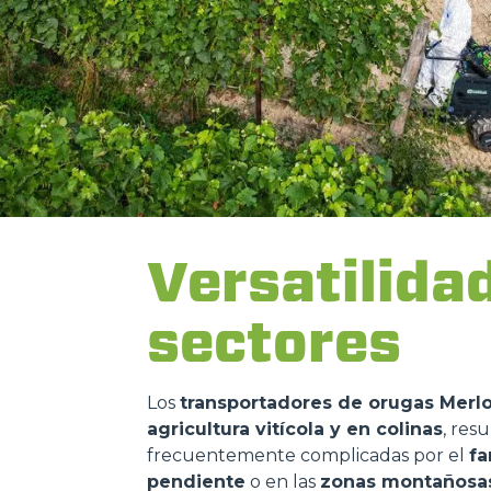
Versatilida
sectores
Consenso
Los
transportadores de orugas Merl
Questo sito web utilizza i c
agricultura vitícola y en colinas
, res
frecuentemente complicadas por el
f
“Questo sito web utilizza i coo
pendiente
o en las
zonas montañosa
Cliccando sul tasto "RIFIUTA" 