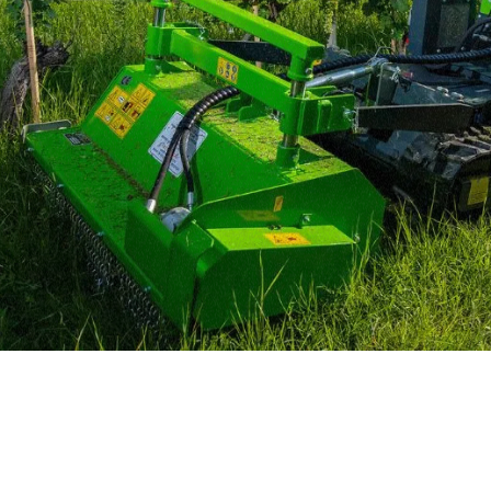
MERLO EN EL MUN
CONTACTOS
Via Nazionale, 9 - 12010
MERLO GROUP
S. Defendente di Cervasca
TECNOLOGÍAS
(CN) - Italy