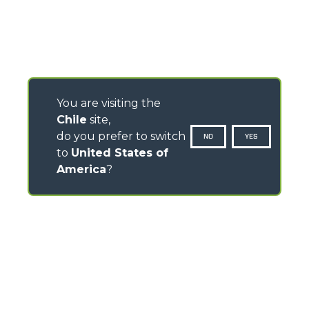
You are visiting the
Chile
site,
do you prefer to switch
NO
YES
to
United States of
America
?
CONTACTOS
Via Nazionale, 9 - 12010
S. Defendente di Cervasca (CN) - Italy