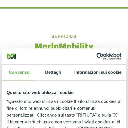
SERVICIOS
MerloMobility
Informatiza, localiza y gestiona tu flota
Esta tecnología exclusiva ha permitido que los
Consenso
Dettagli
Informazioni sui cookie
propios telescópicos sean aún más inteligentes y
estén más conectados. El operador puede utilizar
la información recogida por la máquina de forma
integrada, optimizando la monitorización operativa
Questo sito web utilizza i cookie
de las mismas en los diferentes sectores de
“Questo sito web utilizza i cookie Il sito utilizza cookies al
actividad.
fine di fornire annunci pubblicitari e contenuti
personalizzati. Cliccando sul tasto "RIFIUTA" o sulla "X"
il banner verrà chiuso e non verranno inviati cookies al di