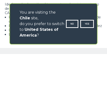
Ideal para la elevación, el transporte y el posicionamiento
de cargas suspendidas
You are visiting the
CARACTERÍSTICAS
Polea con gancho homologado dotado de lengüeta de
Chile
site,
seguridad, giratoria a 360°
do you prefer to switch
NO
YES
Estructura de celosía de peso reducido y elevada rigidez
to
United States of
Disponibles varias carreras gancho según el modelo
Limitador de carga de serie
America
?
Loading form...
GALERÍA IMÁGENES