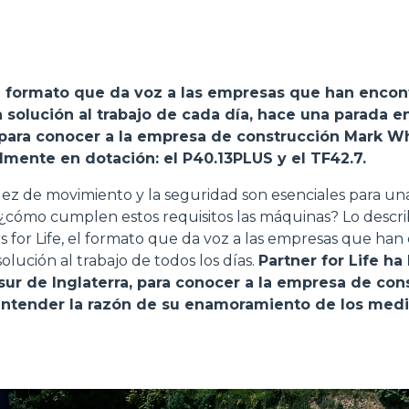
ACCESSORIOS
MUESTRA TODOS
 el formato que da voz a las empresas que han encon
 solución al trabajo de cada día, hace una parada en
, para conocer a la empresa de construcción Mark Wh
HORCAS
mente en dotación: el P40.13PLUS y el TF42.7.
pidez de movimiento y la seguridad son esenciales para u
PALAS
 ¿cómo cumplen estos requisitos las máquinas? Lo descr
s for Life, el formato que da voz a las empresas que han
olución al trabajo de todos los días.
Partner for Life h
HORCAS Y PINZAS
 sur de Inglaterra, para conocer a la empresa de co
entender la razón de su enamoramiento de los medi
GANCHOS
PLATAFORMAS