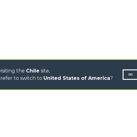
CINGO TRANSPORTER
CINGO PORTA ACCESORIOS
CINGO MULTIFUNCIÓN
CINGO ELÉCTRICO
AUTOHORMIGONERAS
TRACTOR FORESTAL
DUMPER
isiting the
Chile
site,
NO
refer to switch to
United States of America
?
N-260677,