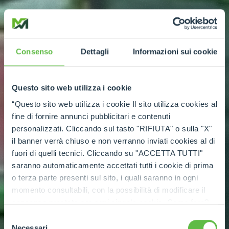
Consenso
Dettagli
Informazioni sui cookie
Questo sito web utilizza i cookie
“Questo sito web utilizza i cookie Il sito utilizza cookies al
fine di fornire annunci pubblicitari e contenuti
personalizzati. Cliccando sul tasto "RIFIUTA" o sulla "X"
il banner verrà chiuso e non verranno inviati cookies al di
fuori di quelli tecnici. Cliccando su "ACCETTA TUTTI"
saranno automaticamente accettati tutti i cookie di prima
o terza parte presenti sul sito, i quali saranno in ogni
momento consultabili, con la possibilità di modificare il
consenso prestato per ogni singolo cookie. Come fare?
Cliccare sulla graffetta nera presente in fondo a destra di
Selezione
ogni pagina, selezionare "Modifichi il suo consenso" e
Necessari