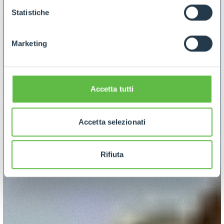
GDPR abbiamo predisposto una
apposita procedura.
Statistiche
Marketing
Accetta tutti
Accetta selezionati
Rifiuta