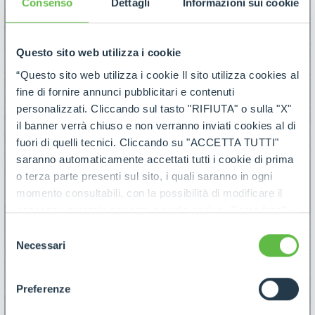
Consenso
Dettagli
Informazioni sui cookie
Questo sito web utilizza i cookie
“Questo sito web utilizza i cookie Il sito utilizza cookies al
fine di fornire annunci pubblicitari e contenuti
personalizzati. Cliccando sul tasto "RIFIUTA" o sulla "X"
il banner verrà chiuso e non verranno inviati cookies al di
fuori di quelli tecnici. Cliccando su "ACCETTA TUTTI"
saranno automaticamente accettati tutti i cookie di prima
o terza parte presenti sul sito, i quali saranno in ogni
momento consultabili, con la possibilità di modificare il
consenso prestato per ogni singolo cookie. Come fare?
Cliccare sulla graffetta nera presente in fondo a destra di
Selezione
ogni pagina, selezionare "Modifichi il suo consenso" e
Necessari
del
infine "Mostra dettagli". Potrai trovare il link
consenso
dell'informativa completa nel footer presente in ogni
Preferenze
pagina. Per esercitare i diritti riconosciuti all'interessato ai
sensi degli artt. 15 e ss. del Regolamento UE 2016/679