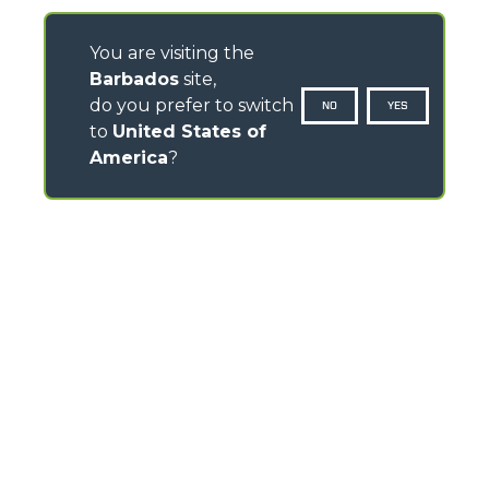
You are visiting the
Barbados
site,
do you prefer to switch
NO
YES
to
United States of
America
?
CONTACTS
Via Nazionale, 9 - 12010
S. Defendente di Cervasca (CN) - Italy
TEL
+39 0171614111
info@merlo.com